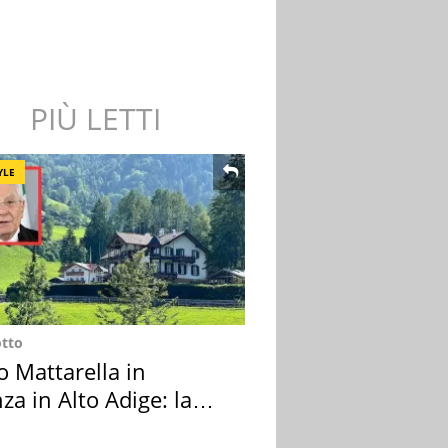
PIÙ LETTI
YLE
otto
o Mattarella in
za in Alto Adige: la
ion scelta