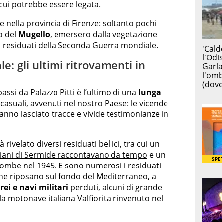
 cui potrebbe essere legata.
 nella provincia di Firenze: soltanto pochi
o del
Mugello
, emersero dalla vegetazione
ssi residuati della Seconda Guerra mondiale.
: gli ultimi ritrovamenti in
ssi da Palazzo Pitti è l’ultimo di una
lunga
i casuali, avvenuti nel nostro Paese: le vicende
nno lasciato tracce e vivide testimonianze in
à rivelato diversi residuati bellici, tra cui un
anziani di Sermide raccontavano da tempo
e un
bombe nel 1945. E sono numerosi i residuati
e riposano sul fondo del Mediterraneo, a
rei e navi militari
perduti, alcuni di grande
ella motonave italiana Valfiorita
rinvenuto nel