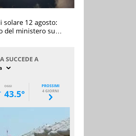
si solare 12 agosto:
o del ministero su
 osservarla