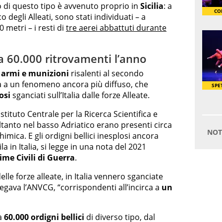
 di questo tipo è avvenuto proprio in
Sicilia
: a
 degli Alleati, sono stati individuati – a
 metri – i resti di
tre aerei abbattuti durante
lia 60.000 ritrovamenti l’anno
, armi e munizioni
risalenti al secondo
 a un fenomeno ancora più diffuso, che
osi
sganciati sull’Italia dalle forze Alleate.
stituto Centrale per la Ricerca Scientifica e
ltanto nel basso Adriatico erano presenti circa
himica. E gli ordigni bellici inesplosi ancora
 in Italia, si legge in una nota del 2021
ime Civili di Guerra
.
 delle forze alleate, in Italia vennero sganciate
iegava l’ANVCG, “corrispondenti all’incirca a
un
ca
60.000 ordigni bellici
di diverso tipo, dal