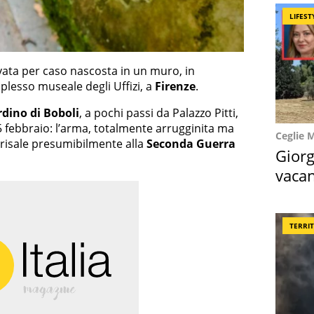
LIFEST
vata per caso nascosta in un muro, in
mplesso museale degli Uffizi, a
Firenze
.
rdino di Boboli
, a pochi passi da Palazzo Pitti,
5 febbraio: l’arma, totalmente arrugginita ma
Ceglie 
 risale presumibilmente alla
Seconda Guerra
Giorg
vacan
locat
TERRI