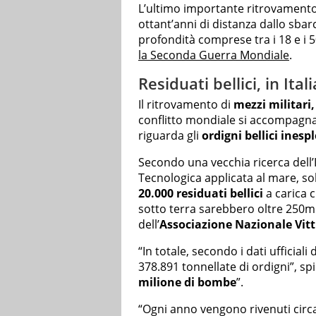
L’ultimo importante ritrovamento
ottant’anni di distanza dallo sbarco
profondità comprese tra i 18 e i 50
la Seconda Guerra Mondiale
.
Residuati bellici, in Ita
Il ritrovamento di
mezzi militari
conflitto mondiale si accompagna
riguarda gli
ordigni bellici inespl
Secondo una vecchia ricerca dell’I
Tecnologica applicata al mare, so
20.000 residuati bellici
a carica c
sotto terra sarebbero oltre 250mila
dell’
Associazione Nazionale Vitt
“In totale, secondo i dati ufficiali
378.891 tonnellate di ordigni”, sp
milione di bombe
”.
“Ogni anno vengono rivenuti cir