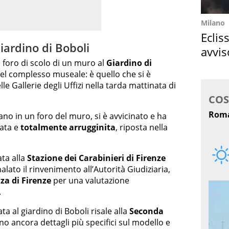
Milano
Eclis
iardino di Boboli
avvis
 foro di scolo di un muro al
Giardino di
come
i del complesso museale: è quello che si è
e Gallerie degli Uffizi nella tarda mattinata di
no in un foro del muro, si è avvicinato e ha
tata e
totalmente arrugginita
, riposta nella
ata alla
Stazione dei Carabinieri di Firenze
lato il rinvenimento all’Autorità Giudiziaria,
za di Firenze
per una valutazione
.
ta al giardino di Boboli risale alla
Seconda
no ancora dettagli più specifici sul modello e