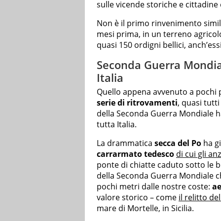
sulle vicende storiche e cittadine
Non è il primo rinvenimento simile
mesi prima, in un terreno agricol
quasi 150 ordigni bellici, anch’e
Seconda Guerra Mondiale
Italia
Quello appena avvenuto a pochi pa
serie di ritrovamenti
, quasi tutt
della Seconda Guerra Mondiale ha
tutta Italia.
La drammatica
secca del Po
ha gi
carrarmato tedesco
di cui gli 
ponte di chiatte caduto sotto le 
della Seconda Guerra Mondiale ch
pochi metri dalle nostre coste:
ae
valore storico – come
il relitto d
mare di Mortelle, in Sicilia.