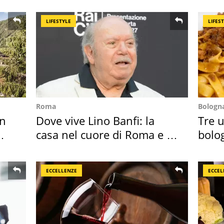
LIFESTYLE
LIFES
Roma
Bologn
in
Dove vive Lino Banfi: la
Tre u
casa nel cuore di Roma e i
bolog
suoi cimeli
"stel
ECCELLENZE
ECCEL