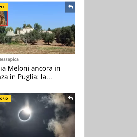
YLE
Messapica
ia Meloni ancora in
za in Puglia: la
ion scelta
TORIO