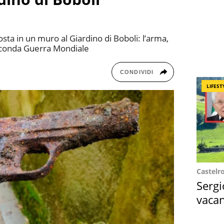
sta in un muro al Giardino di Boboli: l’arma,
 Seconda Guerra Mondiale
CONDIVIDI
LIFEST
Castelr
Sergi
vacan
locat