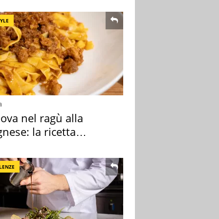
TYLE
a
ova nel ragù alla
nese: la ricetta
lata" è un caso
LENZE