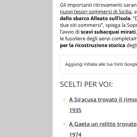
Gli importanti ritrovamenti saran
nuovi tesori sommersi di Sicilia
, 
dello sbarco Alleato sull’isola
. 
due siti sommersi”, spiega la Sop
l’avvio di
scavi subacquei mirati
le fusoliere degli aerei completam
per la ricostruzione storica
degli
Aggiungi
InItalia
alle tue fonti Googl
SCELTI PER VOI:
A Siracusa trovato il rim
1935
A Gaeta un relitto trovato
1974