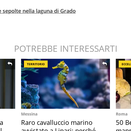
 sepolte nella laguna di Grado
POTREBBE INTERESSARTI
TERRITORIO
ECCEL
Messina
Roma
Ha
Raro cavalluccio marino
50 Be
l
avvistato a Lipari: perché è
mappa