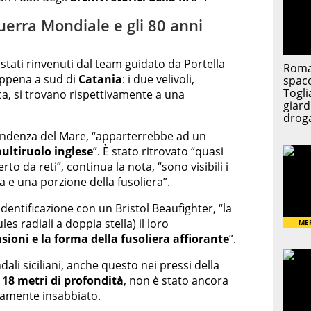
Guerra Mondiale e gli 80 anni
 stati rinvenuti dal team guidato da Portella
appena a sud di
Catania
: i due velivoli,
sca, si trovano rispettivamente a una
ntendenza del Mare, “apparterrebbe ad un
ultiruolo inglese
”. È stato ritrovato “quasi
 da reti”, continua la nota, “sono visibili i
ra e una porzione della fusoliera”.
identificazione con un Bristol Beaufighter, “la
es radiali a doppia stella) il loro
sioni e la forma della fusoliera affiorante
”.
ndali siciliani, anche questo nei pressi della
a
18 metri di profondità
, non è stato ancora
tamente insabbiato.