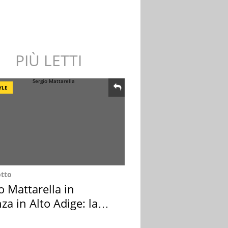
PIÙ LETTI
YLE
otto
o Mattarella in
za in Alto Adige: la
ion scelta