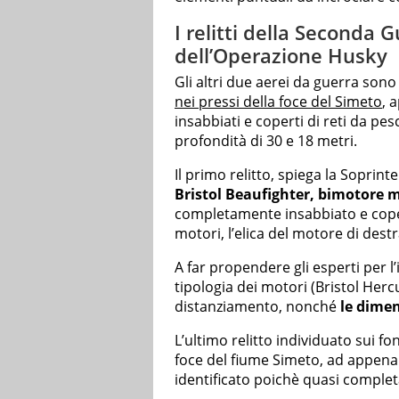
I relitti della Seconda 
dell’Operazione Husky
Gli altri due aerei da guerra sono
nei pressi della foce del Simeto
, 
insabbiati e coperti di reti da pe
profondità di 30 e 18 metri.
Il primo relitto, spiega la Sopri
Bristol Beaufighter, bimotore m
completamente insabbiato e coperto
motori, l’elica del motore di dest
A far propendere gli esperti per l’
tipologia dei motori (Bristol Hercul
distanziamento, nonché
le dimen
L’ultimo relitto individuato sui fo
foce del fiume Simeto, ad appen
identificato poichè quasi comple