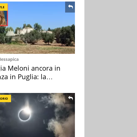
YLE
Messapica
ia Meloni ancora in
za in Puglia: la
ion scelta
TORIO