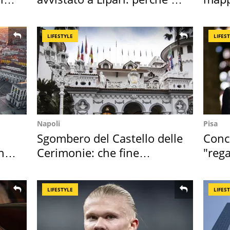
speciale
Italia
LIFESTYLE
LIFES
Napoli
Pisa
Sgombero del Castello delle
Conce
hi
Cerimonie: che fine
"rega
faranno i mobili
Tosc
LIFESTYLE
LIFES