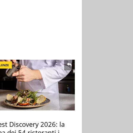
LENZE
st Discovery 2026: la
 dei 54 ristoranti in