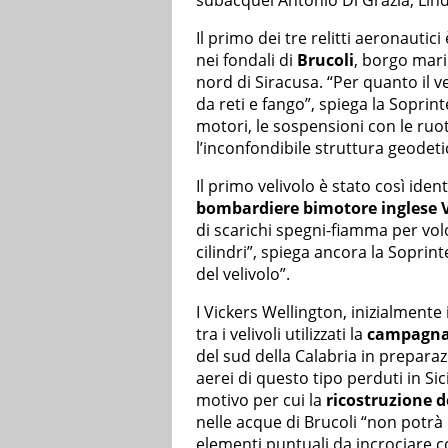
subacquei Antonio Di Grazia, Lin
Il primo dei tre relitti aeronautic
nei fondali di
Brucoli
, borgo mar
nord di Siracusa. “Per quanto il v
da reti e fango”, spiega la Soprint
motori, le sospensioni con le ruot
l’inconfondibile struttura geodeti
Il primo velivolo è stato così ident
bombardiere bimotore inglese V
di scarichi spegni-fiamma per volo
cilindri”, spiega ancora la Soprin
del velivolo”.
I Vickers Wellington, inizialmente
tra i velivoli utilizzati la
campagna
del sud della Calabria in prepara
aerei di questo tipo perduti in Si
motivo per cui la
ricostruzione de
nelle acque di Brucoli “non potrà
elementi puntuali da incrociare co