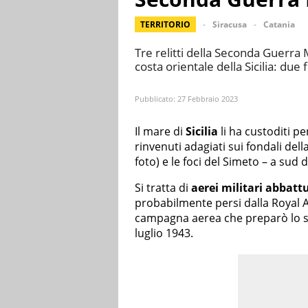
TERRITORIO
Siracusa
Catania
Tre relitti della Seconda Guerra 
costa orientale della Sicilia: due
Pubblicato:
27 Febbraio 2023
Il mare di
Sicilia
li ha custoditi pe
rinvenuti adagiati sui fondali della
foto) e le foci del Simeto – a sud d
Si tratta di
aerei militari abbat
probabilmente persi dalla Royal 
campagna aerea che preparò lo sbar
luglio 1943.