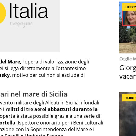
LIFEST
Ceglie 
del Mare
, l’opera di valorizzazione degli
Giorg
i si lega direttamente all’ottantesimo
vacan
usky
, motivo per cui non si esclude di
locat
ari nel mare di Sicilia
TERRI
ento militare degli Alleati in Sicilia, i fondali
o i
relitti di tre aerei abbattuti durante la
coperta è stata possibile grazie a una serie di
ortella
, Ispettore onorario per i Beni culturali
azione con la Soprintendenza del Mare e i