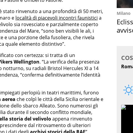
da Pasolli e Umberto Fasone.
i è stato rinvenuto a una profondità di 50 metri,
Milano
inaro e
località di piacevoli incontri faunistici
a
Eclis
elivolo sia rovesciato e parzialmente coperto
avvis
endenza del Mare, “sono ben visibili le ali, i
come
e e una porzione della fusoliera, che rivela
ca quale elemento distintivo”.
ificato con certezza: si tratta di un
ikers Wellington
. “La verifica della presenza
 notturno, su radiali Bristol Hercules XI a 14
tendenza, “conferma definitivamente l’identità
 impiegati perlopiù in teatri marittimi, furono
 aerea
che colpì le città della Sicilia orientale e
zione dello sbarco Alleato. Sono numerosi gli
cilia durante il secondo conflitto mondiale,
lla storia del velivolo
appena rinvenuto
 prescindere dal ritrovamento di ulteriori
n i dati degli
archivi storici della RAF
”.