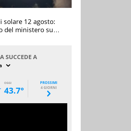
si solare 12 agosto:
o del ministero su
 osservarla