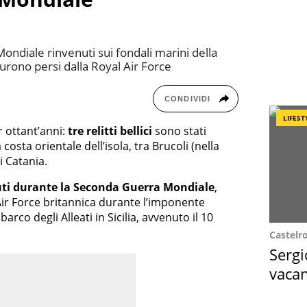
Mondiale rinvenuti sui fondali marini della
 furono persi dalla Royal Air Force
CONDIVIDI
LIFEST
r ottant’anni:
tre relitti bellici
sono stati
 costa orientale dell’isola, tra Brucoli (nella
i Catania.
tuti durante la Seconda Guerra Mondiale
,
Air Force britannica durante l’imponente
co degli Alleati in Sicilia, avvenuto il 10
Castelr
Sergi
vacan
locat