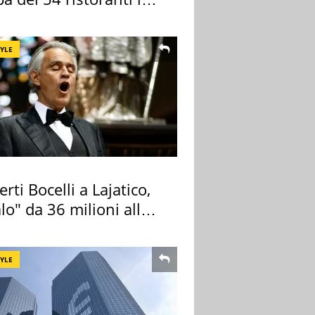
TYLE
rti Bocelli a Lajatico,
lo" da 36 milioni alla
ana
TYLE