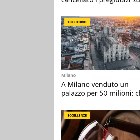
Sud"
TERRITORIO
Milano
A Milano venduto un
palazzo per 50 milioni: c
l'ha comprato
ECCELLENZE