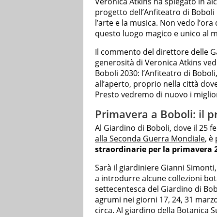
Veronica Atkins ha spiegato in alc
progetto dell’Anfiteatro di Boboli 
l’arte e la musica. Non vedo l’ora d
questo luogo magico e unico al mo
Il commento del direttore delle Ga
generosità di Veronica Atkins vedrà
Boboli 2030: l’Anfiteatro di Bobol
all’aperto, proprio nella città do
Presto vedremo di nuovo i migliori
Primavera a Boboli: il 
Al Giardino di Boboli, dove il 25 
alla Seconda Guerra Mondiale
, è
straordinarie per la primavera 
Sarà il giardiniere Gianni Simonti
a introdurre alcune collezioni bo
settecentesca del Giardino di Bobol
agrumi nei giorni 17, 24, 31 marzo 
circa. Al giardino della Botanica S