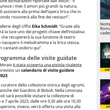
une dichiarazioni riportate dall”ANSA’: “Il
unisce i miei 3 amori più grandi: la natura,
i assistere alla prima dell’opera lirica che in
ndo risuonerà alla fine dei restauri”.
llerie degli Uffizi
Eike Schmidt
: “Grazie alla
 la luce uno dei progetti chiave dell’iniziativa
i, che recupererà la sua funzione di teatro
ve nacquero il melodramma e la lirica stessa.
 cantanti esibirsi qui”.
programma delle visite guidate
febbraio
è stata scoperta una pistola risalente
 previsto un
calendario di visite guidate
2023
.
, curatore della collezione storica degli agrumi,
taniche del Giardino di Boboli. Nella Limonaia
i sarà possibile visitare la collezione di
e 7 aprile 2023, dalle ore 9,30 alle ore 10,30
uperiore, invece, verrà offerta una visita alla