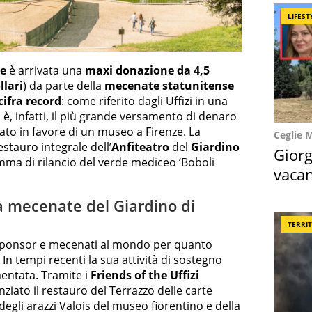
LIFEST
ze
è arrivata una
maxi donazione da 4,5
llari
) da parte della
mecenate statunitense
cifra record
: come riferito dagli Uffizi in una
, è, infatti, il più grande versamento di denaro
ato in favore di un museo a Firenze. La
Ceglie 
stauro integrale dell’
Anfiteatro
del
Giardino
Giorg
mma di rilancio del verde mediceo ‘Boboli
vacan
locat
la mecenate del Giardino di
TERRI
i sponsor e mecenati al mondo per quanto
In tempi recenti la sua attività di sostegno
ntata. Tramite i
Friends of the Uffizi
nziato il restauro del Terrazzo delle carte
e degli arazzi Valois del museo fiorentino e della