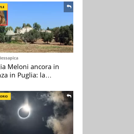
YLE
Messapica
ia Meloni ancora in
za in Puglia: la
ion scelta
TORIO