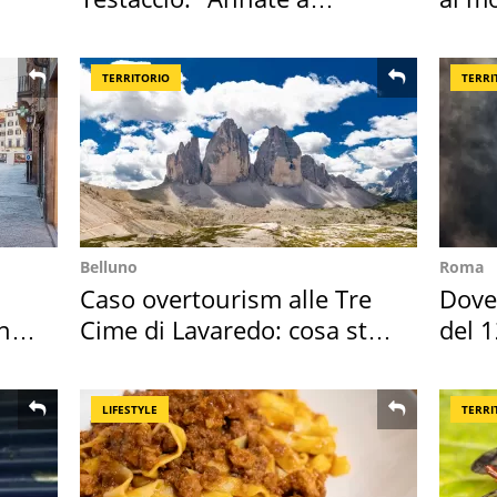
Positano a rompe er c..."
TERRITORIO
TERRI
Belluno
Roma
Caso overtourism alle Tre
Dove 
in
Cime di Lavaredo: cosa sta
del 1
succedendo
LIFESTYLE
TERRI