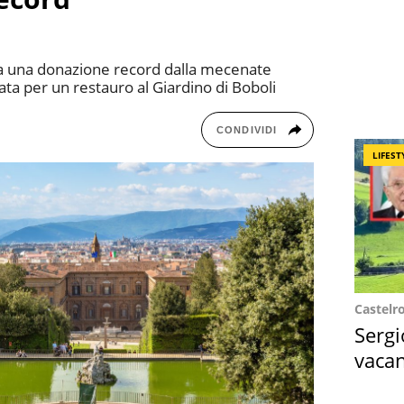
vata una donazione record dalla mecenate
ata per un restauro al Giardino di Boboli
CONDIVIDI
LIFEST
Castelr
Sergi
vacan
locat