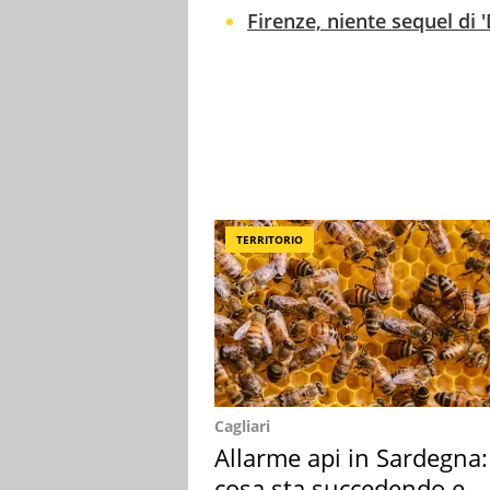
Firenze, niente sequel di 
TERRITORIO
Cagliari
Allarme api in Sardegna:
cosa sta succedendo e