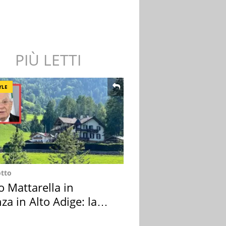
PIÙ LETTI
YLE
otto
o Mattarella in
za in Alto Adige: la
ion scelta