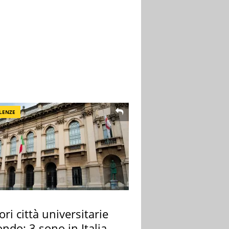
LENZE
ori città universitarie
ndo: 3 sono in Italia