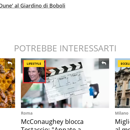
'Dune' al Giardino di Boboli
POTREBBE INTERESSARTI
LIFESTYLE
ECCEL
Roma
Milano
McConaughey blocca
Migli
Testaccio: "Annate a
al mo