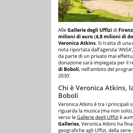
Alle
Gallerie degli Uffizi
di
Firen
milioni di euro
(
4,8 milioni di do
Veronica Atkins
. Si tratta di una
nota riportata dall’agenzia ‘ANSA’
da parte di un privato mai effettu
donazione sarà impiegata per il re
di Boboli
, nell’ambito del progra
2030’.
Chi è Veronica Atkins, 
Boboli
Veronica Atkins è tra i principal
riguarda la musica (ma non solo). 
verso le
Gallerie degli Uffizi
è aume
Galleries
, Veronica Atkins ha fina
geografiche agli Uffizi, della seri