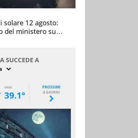
si solare 12 agosto:
o del ministero su
 osservarla