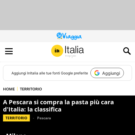
QUESTO
SITO
CONTRIBUISCE
ALL’AUDIENCE
DI
Aggiungi
Aggiungi
InItalia
alle tue fonti Google preferite
HOME
TERRITORIO
A Pescara si compra la pasta più cara
d'Italia: la classifica
TERRITORIO
Pescara