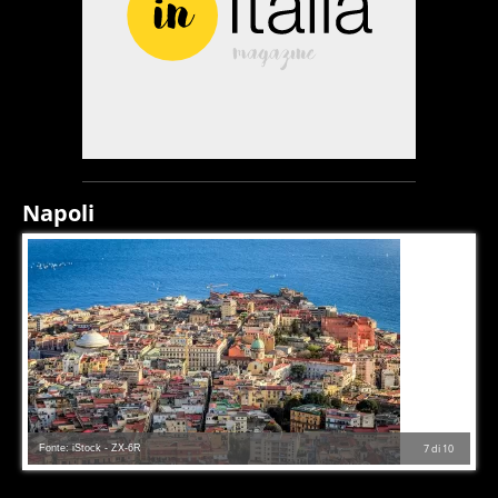
Napoli
Fonte: iStock - ZX-6R
7
di
10