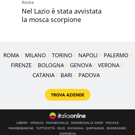
Roma
Nel Lazio è stata avvistata
la mosca scorpione
ROMA
MILANO
TORINO
NAPOLI
PALERMO
FIRENZE
BOLOGNA
GENOVA
VERONA
CATANIA
BARI
PADOVA
TROVA AZIENDE
LIBERO
VIRGILIO
PAGINEGIALLE
PAGINEGIALLE SHOP
PGCASA
PAGINEBIANCHE
TUTTOCITTÀ
DILEI
SIVIAGGIA
QUIFINANZA
BUONISSIMO
SUPEREVA