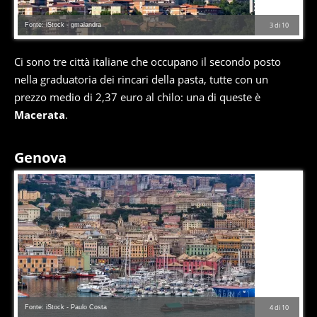
Fonte: iStock - gmalandra
3
di
10
Ci sono tre città italiane che occupano il secondo posto
nella graduatoria dei rincari della pasta, tutte con un
prezzo medio di 2,37 euro al chilo: una di queste è
Macerata
.
Genova
Fonte: iStock - Paulo Costa
4
di
10