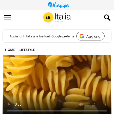
QUESTO
SITO
CONTRIBUISCE
ALL’AUDIENCE
DI
Aggiungi
Aggiungi
InItalia
alle tue fonti Google preferite
HOME
LIFESTYLE