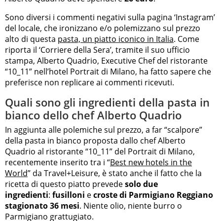
Sono diversi i commenti negativi sulla pagina ‘Instagram’
del locale, che ironizzano e/o polemizzano sul prezzo
alto di questa
pasta, un piatto iconico in Italia
. Come
riporta il ‘Corriere della Sera’, tramite il suo ufficio
stampa, Alberto Quadrio, Executive Chef del ristorante
“10_11” nell’hotel Portrait di Milano, ha fatto sapere che
preferisce non replicare ai commenti ricevuti.
Quali sono gli ingredienti della pasta in
bianco dello chef Alberto Quadrio
In aggiunta alle polemiche sul prezzo, a far “scalpore”
della pasta in bianco proposta dallo chef Alberto
Quadrio al ristorante “10_11” del Portrait di Milano,
recentemente inserito tra i “
Best new hotels in the
World
” da Travel+Leisure, è stato anche il fatto che la
ricetta di questo piatto prevede
solo due
ingredienti
:
fusilloni
e
croste di Parmigiano Reggiano
stagionato 36 mesi
. Niente olio, niente burro o
Parmigiano grattugiato.