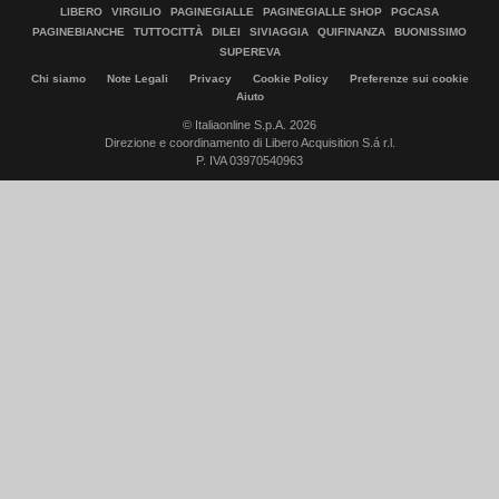
LIBERO
VIRGILIO
PAGINEGIALLE
PAGINEGIALLE SHOP
PGCASA
PAGINEBIANCHE
TUTTOCITTÀ
DILEI
SIVIAGGIA
QUIFINANZA
BUONISSIMO
SUPEREVA
Chi siamo
Note Legali
Privacy
Cookie Policy
Preferenze sui cookie
Aiuto
© Italiaonline S.p.A. 2026
Direzione e coordinamento di Libero Acquisition S.á r.l.
P. IVA 03970540963