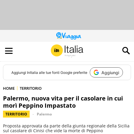
QUESTO
SITO
CONTRIBUISCE
ALL’AUDIENCE
DI
Aggiungi
Aggiungi
InItalia
alle tue fonti Google preferite
HOME
TERRITORIO
Palermo, nuova vita per il casolare in cui
morì Peppino Impastato
TERRITORIO
Palermo
Proposta approvata da parte della giunta regionale della Sicilia
sul casolare di Cinisi che vide la morte di Peppino