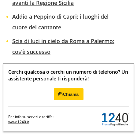
avanti la Regione Sicilia
Addio a Peppino di Capri: i luoghi del
cuore del cantante
Scia di luci in cielo da Roma a Palermo:
cos'è successo
Cerchi qualcosa o cerchi un numero di telefono? Un
assistente personale ti risponderà!
Chiama
Per info su servizi e tariffe:
www.1240.it