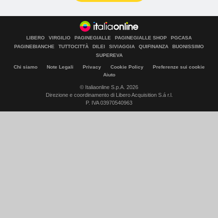
LIBERO
VIRGILIO
PAGINEGIALLE
PAGINEGIALLE SHOP
PGCASA
PAGINEBIANCHE
TUTTOCITTÀ
DILEI
SIVIAGGIA
QUIFINANZA
BUONISSIMO
SUPEREVA
Chi siamo
Note Legali
Privacy
Cookie Policy
Preferenze sui cookie
Aiuto
© Italiaonline S.p.A. 2026
Direzione e coordinamento di Libero Acquisition S.á r.l.
P. IVA 03970540963