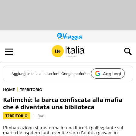
QUESTO
SITO
CONTRIBUISCE
ALL’AUDIENCE
DI
Aggiungi
Aggiungi
InItalia
alle tue fonti Google preferite
HOME
TERRITORIO
Kalimché: la barca confiscata alla mafia
che è diventata una biblioteca
TERRITORIO
Bari
L'imbarcazione si trasforma in una libreria galleggiante sul
mare che ospiterà tanti eventi e sarà d'aiuto a giovani in