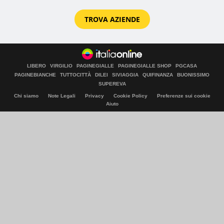
TROVA AZIENDE
LIBERO
VIRGILIO
PAGINEGIALLE
PAGINEGIALLE SHOP
PGCASA
PAGINEBIANCHE
TUTTOCITTÀ
DILEI
SIVIAGGIA
QUIFINANZA
BUONISSIMO
SUPEREVA
Chi siamo
Note Legali
Privacy
Cookie Policy
Preferenze sui cookie
Aiuto
© Italiaonline S.p.A. 2026
Direzione e coordinamento di Libero Acquisition S.á r.l.
P. IVA 03970540963