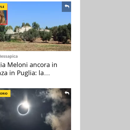
YLE
Messapica
ia Meloni ancora in
za in Puglia: la
ion scelta
TORIO