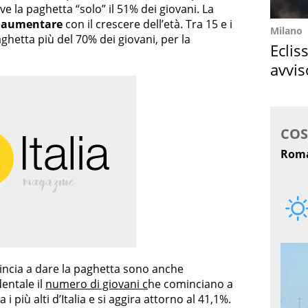
ceve la paghetta “solo” il 51% dei giovani. La
a
aumentare
con il crescere dell’età. Tra 15 e i
Milano
ghetta più del 70% dei giovani, per la
Eclis
avvis
come
omincia a dare la paghetta sono anche
dentale il
numero di giovani c
he cominciano a
 i più alti d’Italia e si aggira attorno al 41,1%.