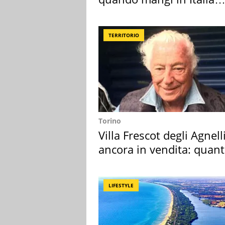
secondo la BBC
TERRITORIO
Torino
Villa Frescot degli Agnell
ancora in vendita: quan
costa
LIFESTYLE