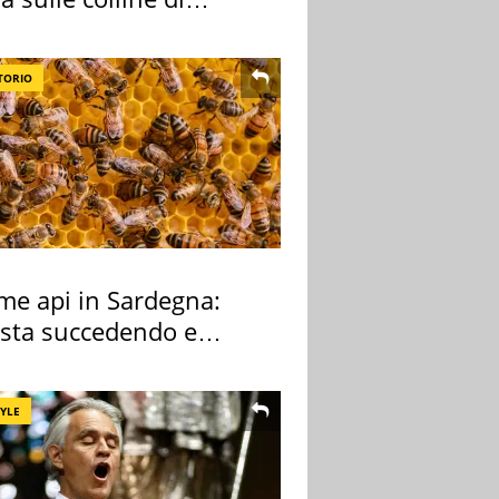
cia
TORIO
rme api in Sardegna:
 sta succedendo e
hé
TYLE