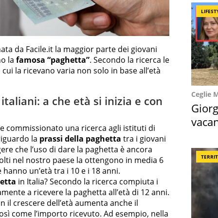
LIFEST
a da Facile.it la maggior parte dei giovani
no la
famosa “paghetta”
. Secondo la ricerca le
n cui la ricevano varia non solo in base all’età
Ceglie 
taliani: a che età si inizia e con
Giorg
vacan
te commissionato una ricerca agli istituti di
locat
iguardo la
prassi della paghetta
tra i giovani
rgere che l’uso di dare la paghetta è ancora
TERRI
colti nel nostro paese la ottengono in media 6
 hanno un’età tra i 10 e i 18 anni.
hetta
in Italia? Secondo la ricerca compiuta i
mente a ricevere la paghetta all’età di 12 anni.
on il crescere dell’età aumenta anche il
così come l’importo ricevuto. Ad esempio, nella