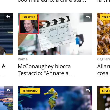
assegnata
Bres
LIFESTYLE
TERRI
Roma
Cagliari
i è
McConaughey blocca
Alla
to
Testaccio: "Annate a
cosa
Positano a rompe er c..."
perc
TERRITORIO
LIFES