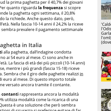
 sud la prima paghetta per il 40,7% dei giovani
 Per quanto riguarda
la frequenza
si scopre
prende la paghetta ogni settimana, il 20,8%
do la richiede. Anche questo dato, però,
l’età. Nella fascia 10-14 anni il 24,2% la riceve
i sembra prevalere il pagamento settimanale
aghetta in Italia
ti
alla paghetta, dall’indagine condotta
no ai 54 euro al mese. Ci sono anche in
tà. La fascia di età dei più piccoli (10-14 anni)
, mentre i più grandi (fascia 15-18) riceve
. Sembra che il giro delle paghette realizzi
in
 di euro al mese. Di questo importo totale
ene versato ancora tramite il contante.
 contanti
rappresenta ancora la modalità
9% utilizza modalità come la ricarica di una
e. Questa è una soluzione che però sembra
tioni di sicurezza
si preferisce evitare di far