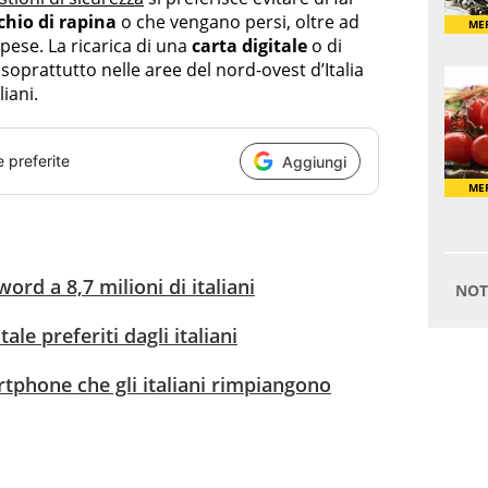
chio di rapina
o che vengano persi, oltre ad
pese. La ricarica di una
carta digitale
o di
 soprattutto nelle aree del nord-ovest d’Italia
liani.
e preferite
Aggiungi
ord a 8,7 milioni di italiani
tale preferiti dagli italiani
rtphone che gli italiani rimpiangono