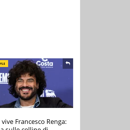
TYLE
 vive Francesco Renga:
lla sulle colline di