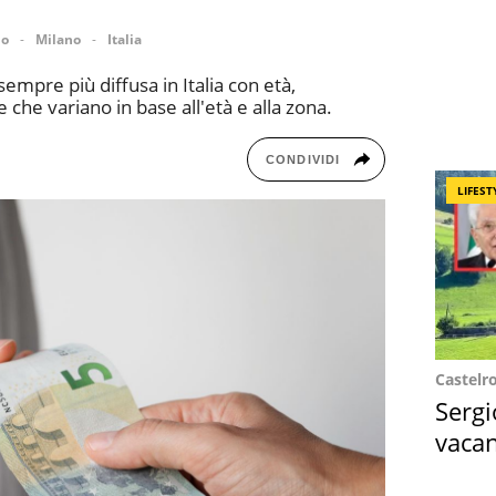
no
Milano
Italia
mpre più diffusa in Italia con età,
 che variano in base all'età e alla zona.
CONDIVIDI
LIFEST
Castelr
Sergi
vacan
locat