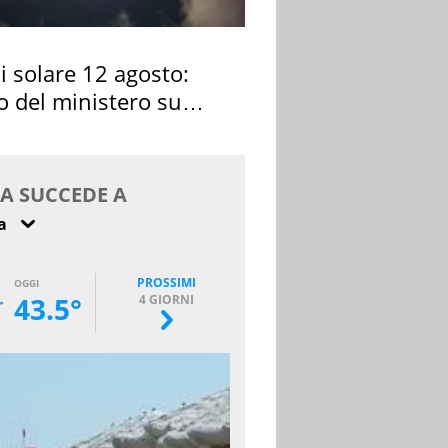
si solare 12 agosto:
o del ministero su
 osservarla