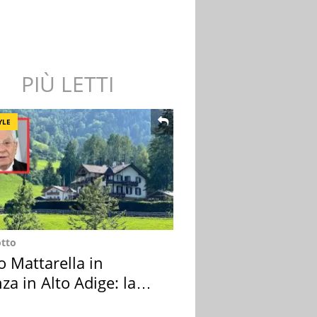
PIÙ LETTI
YLE
otto
o Mattarella in
za in Alto Adige: la
ion scelta