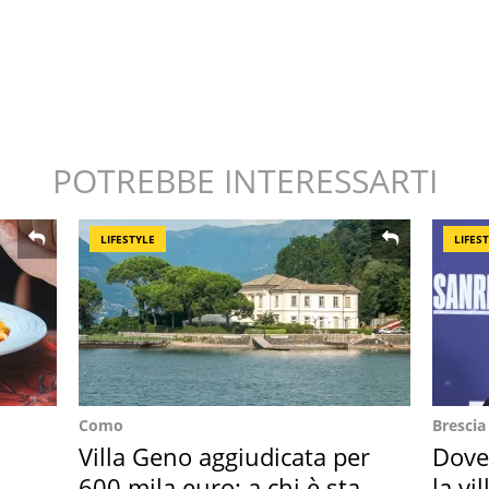
POTREBBE INTERESSARTI
LIFESTYLE
LIFES
Como
Brescia
Villa Geno aggiudicata per
Dove
600 mila euro: a chi è stata
la vi