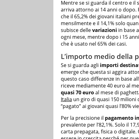
Mentre se si guarda il centro e il
arriva attorno ai 14 anni o dopo.
che il 65,2% dei giovani italiani 
mensilmente e il 14,1% solo quan
subisce delle
variazioni
in base al
ogni mese, mentre dopo i 15 ann
che è usato nel 65% dei casi.
L’importo medio della p
Se si guarda agli
importi destina
emerge che questa si aggira attor
questo caso differenze in base all’e
riceve mediamente 40 euro al mese
quasi 70 euro
al mese di paghetta
Italia
un giro di quasi 150 milioni
“pagato” ai giovani quasi l’80% vi
Per la precisione il
pagamento in
prevalente per l’82,1%. Solo il 17,
carta prepagata, fisica o digital
essere in crescita perché per
ques