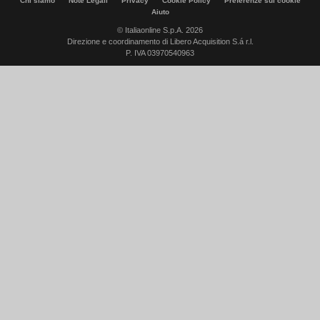
Chi siamo
Note Legali
Privacy
Cookie Policy
Preferenze sui cookie
Aiuto
© Italiaonline S.p.A. 2026
Direzione e coordinamento di Libero Acquisition S.á r.l.
P. IVA 03970540963