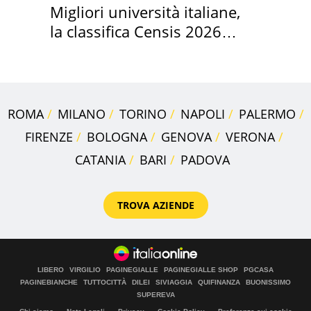
Migliori università italiane,
la classifica Censis 2026
2027
ROMA
MILANO
TORINO
NAPOLI
PALERMO
FIRENZE
BOLOGNA
GENOVA
VERONA
CATANIA
BARI
PADOVA
TROVA AZIENDE
LIBERO
VIRGILIO
PAGINEGIALLE
PAGINEGIALLE SHOP
PGCASA
PAGINEBIANCHE
TUTTOCITTÀ
DILEI
SIVIAGGIA
QUIFINANZA
BUONISSIMO
SUPEREVA