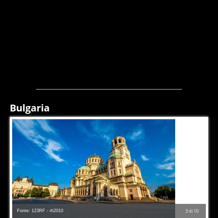
Bulgaria
Fonte: 123RF - rh2010
3
di
10