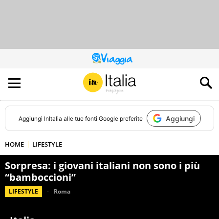
QUESTO
SITO
CONTRIBUISCE
ALL’AUDIENCE
DI
Aggiungi
Aggiungi
InItalia
alle tue fonti Google preferite
HOME
LIFESTYLE
Sorpresa: i giovani italiani non sono i più
“bamboccioni”
LIFESTYLE
Roma