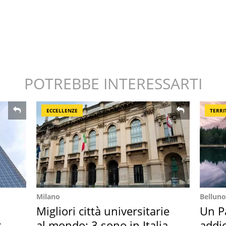
POTREBBE INTERESSARTI
ECCELLENZE
TERRI
Milano
Belluno
Migliori città universitarie
Un Pa
ro
al mondo: 3 sono in Italia
addio