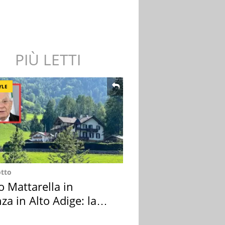
PIÙ LETTI
YLE
otto
o Mattarella in
za in Alto Adige: la
ion scelta