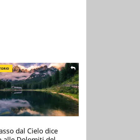
TORIO
sso dal Cielo dice
 alle Dolomiti del