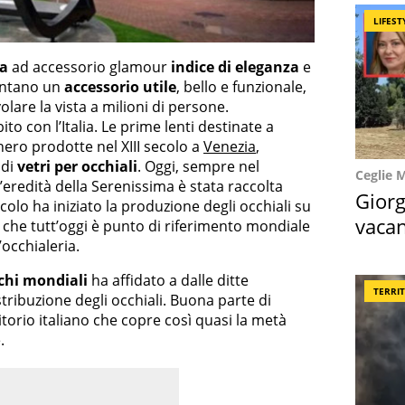
LIFEST
ta
ad accessorio glamour
indice di eleganza
e
sentano un
accessorio utile
, bello e funzionale,
olare la vista a milioni di persone.
ito con l’Italia. Le prime lenti destinate a
nero prodotte nel XIII secolo a
Venezia
,
 di
vetri per occhiali
. Oggi, sempre nel
Ceglie 
 l’eredità della Serenissima è stata raccolta
Giorg
ecolo ha iniziato la produzione degli occhiali su
vacan
 che tutt’oggi è punto di riferimento mondiale
occhialeria.
locat
chi mondiali
ha affidato a dalle ditte
TERRI
stribuzione degli occhiali. Buona parte di
ritorio italiano che copre così quasi la metà
.