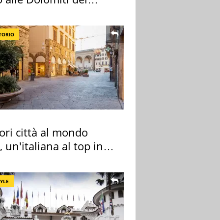
re
TORIO
ori città al mondo
 un'italiana al top in
pa
TYLE