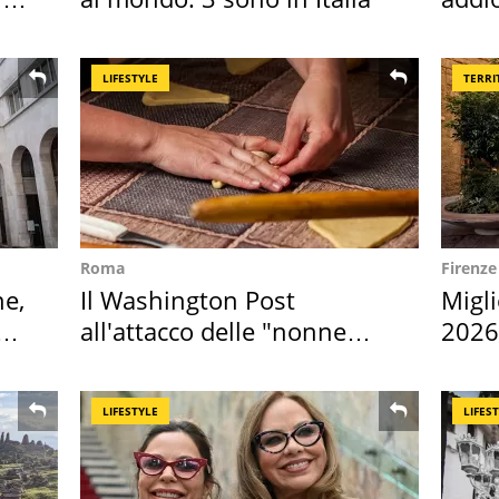
Cado
LIFESTYLE
TERRI
Roma
Firenze
ne,
Il Washington Post
Migli
all'attacco delle "nonne
2026,
della pasta" a Roma
Euro
LIFESTYLE
LIFES