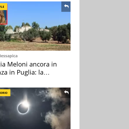
YLE
Messapica
ia Meloni ancora in
za in Puglia: la
ion scelta
TORIO