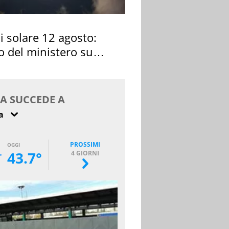
si solare 12 agosto:
o del ministero su
 osservarla