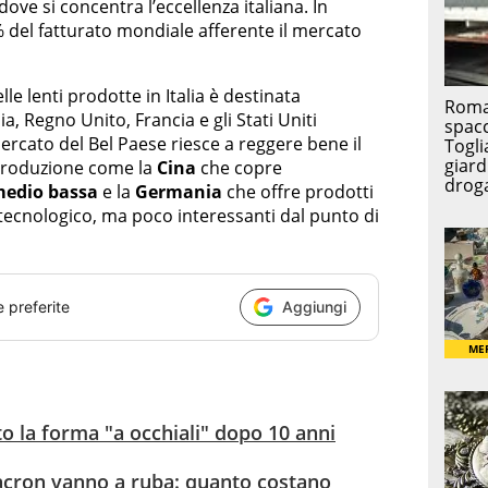
dove si concentra l’eccellenza italiana. In
 del fatturato mondiale afferente il mercato
e lenti prodotte in Italia è destinata
, Regno Unito, Francia e gli Stati Uniti
ercato del Bel Paese riesce a reggere bene il
 produzione come la
Cina
che copre
edio bassa
e la
Germania
che offre prodotti
 tecnologico, ma poco interessanti dal punto di
e preferite
Aggiungi
ato la forma "a occhiali" dopo 10 anni
 Macron vanno a ruba: quanto costano