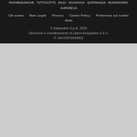
PAGINEBIANCHE
TUTTOCITTÀ
DILEI
SIVIAGGIA
QUIFINANZA
BUONISSIMO
SUPEREVA
Chi siamo
Note Legali
Privacy
Cookie Policy
Preferenze sui cookie
Aiuto
© Italiaonline S.p.A. 2026
Direzione e coordinamento di Libero Acquisition S.á r.l.
P. IVA 03970540963