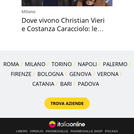
Milano
Dove vivono Christian Vieri
e Costanza Caracciolo: le
loro case
ROMA
MILANO
TORINO
NAPOLI
PALERMO
FIRENZE
BOLOGNA
GENOVA
VERONA
CATANIA
BARI
PADOVA
TROVA AZIENDE
LIBERO
VIRGILIO
PAGINEGIALLE
PAGINEGIALLE SHOP
PGCASA