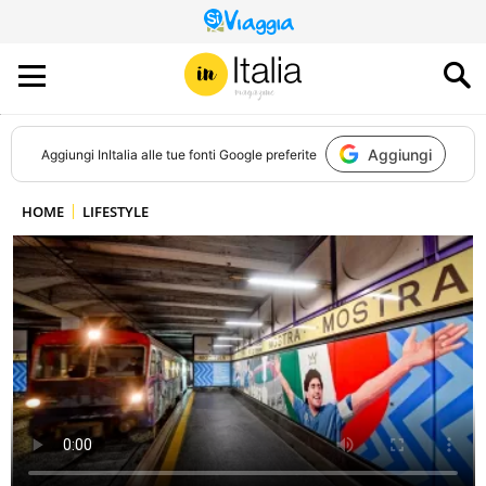
QUESTO
SITO
CONTRIBUISCE
ALL’AUDIENCE
DI
Aggiungi
Aggiungi
InItalia
alle tue fonti Google preferite
HOME
LIFESTYLE