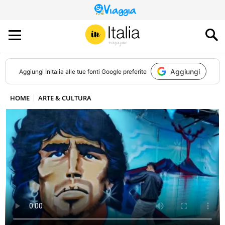
QUESTO
SITO
CONTRIBUISCE
ALL’AUDIENCE
DI
Aggiungi
Aggiungi
InItalia
alle tue fonti Google preferite
HOME
ARTE & CULTURA