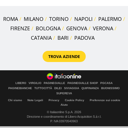
ROMA
MILANO
TORINO
NAPOLI
PALERMO
FIRENZE
BOLOGNA
GENOVA
VERONA
CATANIA
BARI
PADOVA
TROVA AZIENDE
LIBERO
VIRGILIO
PAGINEGIALLE
PAGINEGIALLE SHOP
PGCASA
PAGINEBIANCHE
TUTTOCITTÀ
DILEI
SIVIAGGIA
QUIFINANZA
BUONISSIMO
SUPEREVA
Chi siamo
Note Legali
Privacy
Cookie Policy
Preferenze sui cookie
Aiuto
© Italiaonline S.p.A. 2026
Direzione e coordinamento di Libero Acquisition S.á r.l.
P. IVA 03970540963