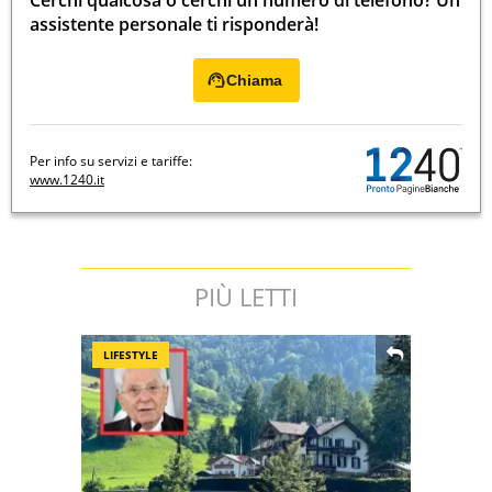
assistente personale ti risponderà!
Chiama
Per info su servizi e tariffe:
www.1240.it
PIÙ LETTI
LIFESTYLE