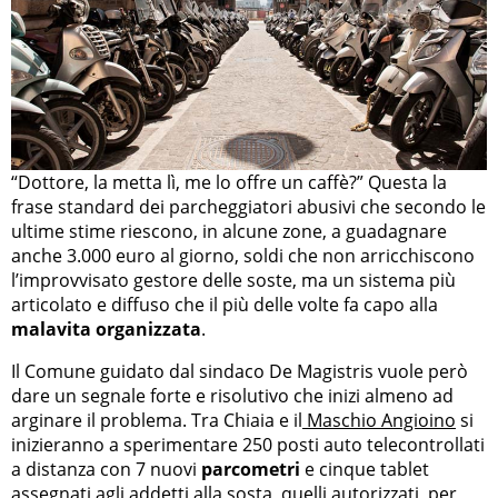
“Dottore, la metta lì, me lo offre un caffè?” Questa la
frase standard dei parcheggiatori abusivi che secondo le
ultime stime riescono, in alcune zone, a guadagnare
anche 3.000 euro al giorno, soldi che non arricchiscono
l’improvvisato gestore delle soste, ma un sistema più
articolato e diffuso che il più delle volte fa capo alla
malavita organizzata
.
Il Comune guidato dal sindaco De Magistris vuole però
dare un segnale forte e risolutivo che inizi almeno ad
arginare il problema. Tra Chiaia e il
Maschio Angioino
si
inizieranno a sperimentare 250 posti auto telecontrollati
a distanza con 7 nuovi
parcometri
e cinque tablet
assegnati agli addetti alla sosta, quelli autorizzati, per