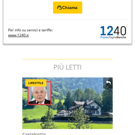
Chiama
Per info su servizi e tariffe:
www.1240.it
PIÙ LETTI
LIFESTYLE
Castelrotto