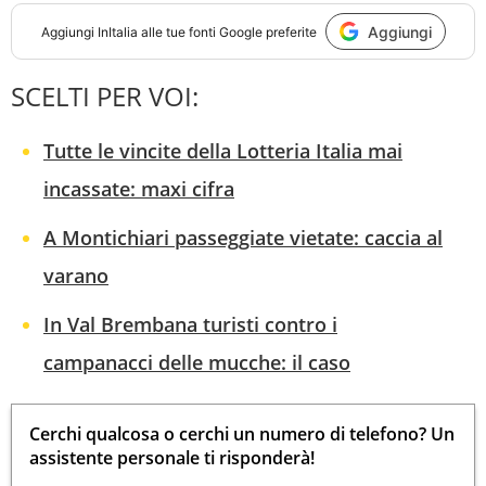
Aggiungi
Aggiungi
InItalia
alle tue fonti Google preferite
SCELTI PER VOI:
Tutte le vincite della Lotteria Italia mai
incassate: maxi cifra
A Montichiari passeggiate vietate: caccia al
varano
In Val Brembana turisti contro i
campanacci delle mucche: il caso
Cerchi qualcosa o cerchi un numero di telefono? Un
assistente personale ti risponderà!