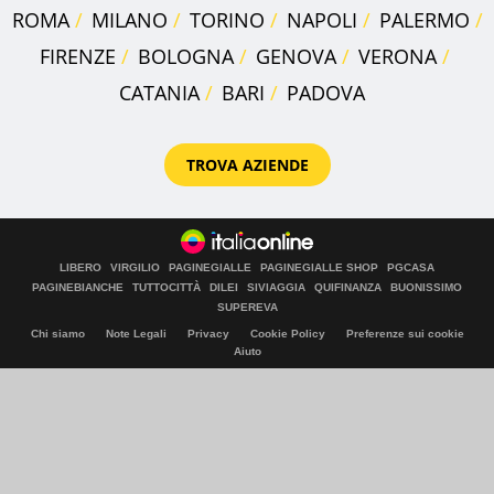
ROMA
MILANO
TORINO
NAPOLI
PALERMO
FIRENZE
BOLOGNA
GENOVA
VERONA
CATANIA
BARI
PADOVA
TROVA AZIENDE
LIBERO
VIRGILIO
PAGINEGIALLE
PAGINEGIALLE SHOP
PGCASA
PAGINEBIANCHE
TUTTOCITTÀ
DILEI
SIVIAGGIA
QUIFINANZA
BUONISSIMO
SUPEREVA
Chi siamo
Note Legali
Privacy
Cookie Policy
Preferenze sui cookie
Aiuto
© Italiaonline S.p.A. 2026
Direzione e coordinamento di Libero Acquisition S.á r.l.
P. IVA 03970540963