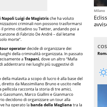
Milano
Eclis
i Napoli Luigi de Magistris
che ha voluto
avvis
anizzazioni criminali non possono trasformarsi
to il primo cittadino su Twitter, andando poi a
come
e canzone di Fabrizio De André – dal letame
 solo morte”.
tour operator
decide di organizzare dei
 luoghi della criminalità organizzata. In passato
recisamente a
Trapani
, dove un altro “Mafia
 di addentrarsi nei luoghi più suggestivi di
o della malavita a scopo di lucro è alla base del
“, diretto da Massimiliano Bruno e uscito nelle
pellicola racconta la storia di tre amici,
ndro Gassmann, Marco Giallini e Gianmarco
rio decidono di organizzare un tour alla
ve ha operato la
banda della Magliana
tra la