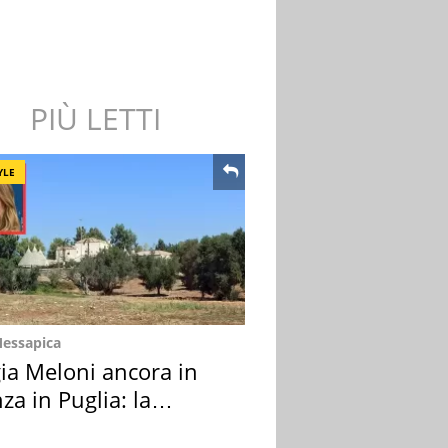
PIÙ LETTI
YLE
Messapica
ia Meloni ancora in
za in Puglia: la
ion scelta