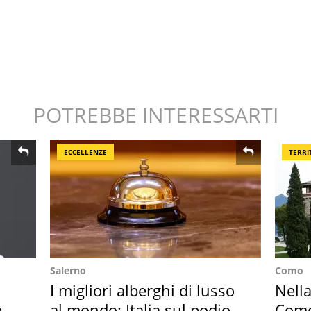
POTREBBE INTERESSARTI
ECCELLENZE
TERRI
Salerno
Como
I migliori alberghi di lusso
Nella
 i
al mondo: Italia sul podio
Como