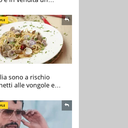
rtamento
TYLE
alia sono a rischio
etti alle vongole e
 di cozze
TYLE