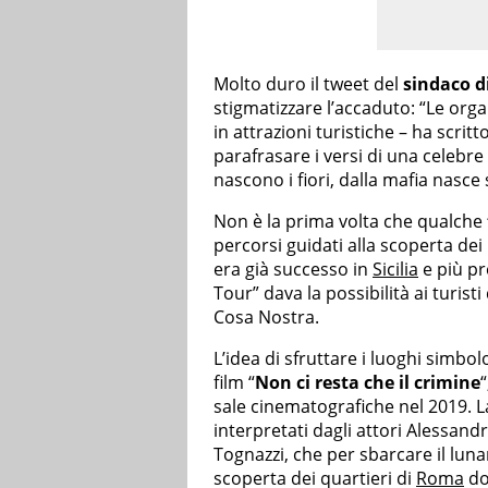
Molto duro il tweet del
sindaco d
stigmatizzare l’accaduto: “Le org
in attrazioni turistiche – ha scrit
parafrasare i versi di una celebr
nascono i fiori, dalla mafia nasce
Non è la prima volta che qualche
percorsi guidati alla scoperta dei
era già successo in
Sicilia
e più p
Tour” dava la possibilità ai turisti
Cosa Nostra.
L’idea di sfruttare i luoghi simbol
film “
Non ci resta che il crimine
sale cinematografiche nel 2019. La 
interpretati dagli attori Alessa
Tognazzi, che per sbarcare il luna
scoperta dei quartieri di
Roma
do