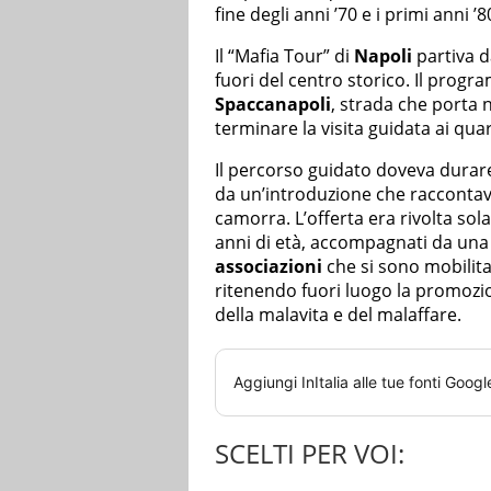
fine degli anni ’70 e i primi anni ’8
Il “Mafia Tour” di
Napoli
partiva d
fuori del centro storico. Il pro
Spaccanapoli
, strada che porta
terminare la visita guidata ai qua
Il percorso guidato doveva durare
da un’introduzione che raccontava 
camorra. L’offerta era rivolta s
anni di età, accompagnati da una
associazioni
che si sono mobilita
ritenendo fuori luogo la promozion
della malavita e del malaffare.
Aggiungi
InItalia
alle tue fonti Googl
SCELTI PER VOI: