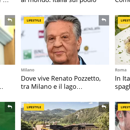
appa
LIFESTYLE
LIFES
Milano
Roma
Dove vive Renato Pozzetto,
In It
tra Milano e il lago
spagh
Maggiore
sautè
LIFESTYLE
LIFES