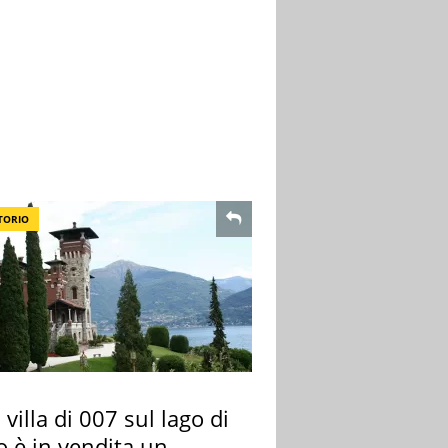
TORIO
 villa di 007 sul lago di
 è in vendita un