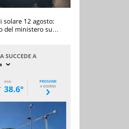
si solare 12 agosto:
o del ministero su
 osservarla