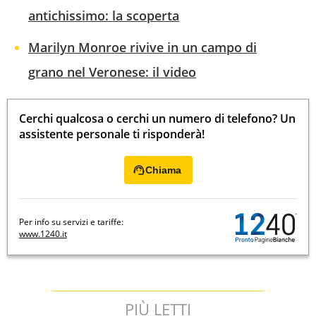
antichissimo: la scoperta
Marilyn Monroe rivive in un campo di
grano nel Veronese: il video
Cerchi qualcosa o cerchi un numero di telefono? Un
assistente personale ti risponderà!
Chiama
Per info su servizi e tariffe:
www.1240.it
PIÙ LETTI