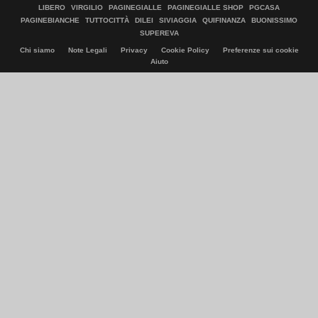
LIBERO
VIRGILIO
PAGINEGIALLE
PAGINEGIALLE SHOP
PGCASA
PAGINEBIANCHE
TUTTOCITTÀ
DILEI
SIVIAGGIA
QUIFINANZA
BUONISSIMO
SUPEREVA
Chi siamo
Note Legali
Privacy
Cookie Policy
Preferenze sui cookie
Aiuto
© Italiaonline S.p.A. 2026
Direzione e coordinamento di Libero Acquisition S.á r.l.
P. IVA 03970540963