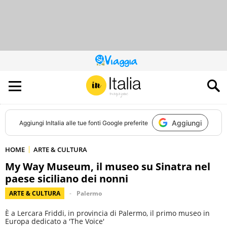
QUESTO
SITO
CONTRIBUISCE
ALL’AUDIENCE
DI
Aggiungi
Aggiungi
InItalia
alle tue fonti Google preferite
HOME
ARTE & CULTURA
My Way Museum, il museo su Sinatra nel
paese siciliano dei nonni
ARTE & CULTURA
Palermo
È a Lercara Friddi, in provincia di Palermo, il primo museo in
Europa dedicato a 'The Voice'