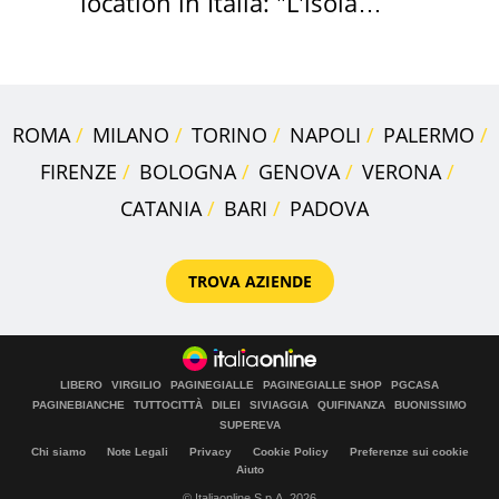
location in Italia: "L'isola
sembra Itaca"
ROMA
MILANO
TORINO
NAPOLI
PALERMO
FIRENZE
BOLOGNA
GENOVA
VERONA
CATANIA
BARI
PADOVA
TROVA AZIENDE
LIBERO
VIRGILIO
PAGINEGIALLE
PAGINEGIALLE SHOP
PGCASA
PAGINEBIANCHE
TUTTOCITTÀ
DILEI
SIVIAGGIA
QUIFINANZA
BUONISSIMO
SUPEREVA
Chi siamo
Note Legali
Privacy
Cookie Policy
Preferenze sui cookie
Aiuto
© Italiaonline S.p.A. 2026