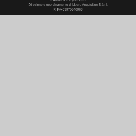
Direzione e coordinamento di Libero Acquisition S.á r.l.
P. IVA 03970540963