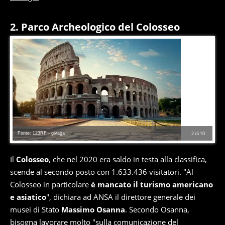
2. Parco Archeologico del Colosseo
Fonte: 123RF - givaga
2
di
10
Il
Colosseo
, che nel 2020 era saldo in testa alla classifica,
scende al secondo posto con 1.633.436 visitatori. "Al
Colosseo in particolare
è mancato il turismo americano
e asiatico
", dichiara ad ANSA il direttore generale dei
musei di Stato
Massimo Osanna
. Secondo Osanna,
bisogna lavorare molto "sulla comunicazione del