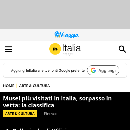
QUESTO
SITO
CONTRIBUISCE
ALL’AUDIENCE
DI
Aggiungi
Aggiungi
InItalia
alle tue fonti Google preferite
HOME
ARTE & CULTURA
Musei più visitati in Italia, sorpasso in
vetta: la classifica
ARTE & CULTURA
Firenze