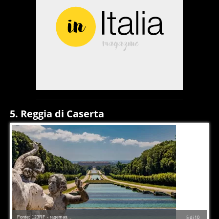
5. Reggia di Caserta
Fonte: 123RF - ragemax
5
di
10