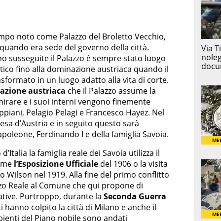
empo noto come Palazzo del Broletto Vecchio,
quando era sede del governo della città.
o susseguite il Palazzo è sempre stato luogo
tico fino alla dominazione austriaca quando il
sformato in un luogo adatto alla vita di corte.
azione austriaca
che il Palazzo assume la
rare e i suoi interni vengono finemente
ppiani, Pelagio Pelagi e Francesco Hayez. Nel
esa d’Austria e in seguito questo sarà
apoleone, Ferdinando I e della famiglia Savoia.
talia la famiglia reale dei Savoia utilizza il
come
l’Esposizione Ufficiale
del 1906 o la visita
Wilson nel 1919. Alla fine del primo conflitto
zzo Reale al Comune che qui propone di
ative. Purtroppo, durante la
Seconda Guerra
anno colpito la città di Milano e anche il
bienti del Piano nobile sono andati