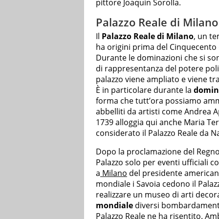
pittore Joaquin Sorolla.
Palazzo Reale di Milano
Il
Palazzo Reale di Milano
, un t
ha origini prima del Cinquecento 
Durante le dominazioni che si son
di rappresentanza del potere poli
palazzo viene ampliato e viene tra
È in particolare durante la
domin
forma che tutt’ora possiamo ammi
abbelliti da artisti come Andrea A
1739 alloggia qui anche Maria Ter
considerato il Palazzo Reale da N
Dopo la proclamazione del Regno d’I
Palazzo solo per eventi ufficiali 
a
Milano
del presidente americano 
mondiale i Savoia cedono il Pala
realizzare un museo di arti decor
mondiale
diversi bombardamenti h
Palazzo Reale ne ha risentito. Am