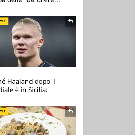
e"
TYLE
hé Haaland dopo il
ale è in Sicilia:
nza ma non solo
TYLE