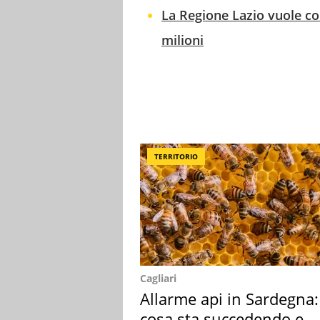
La Regione Lazio vuole co
milioni
TERRITORIO
Cagliari
Allarme api in Sardegna:
cosa sta succedendo e