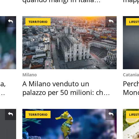
secondo la BBC
ross
TERRITORIO
LIFES
Milano
Catania
a,
A Milano venduto un
Perc
palazzo per 50 milioni: chi
Mondi
l'ha comprato
vaca
TERRITORIO
LIFES