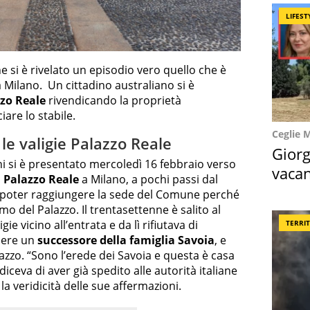
LIFEST
 si è rivelato un episodio vero quello che è
Milano. Un cittadino australiano si è
zzo Reale
rivendicando la proprietà
iare lo stabile.
Ceglie 
le valigie Palazzo Reale
Giorg
ni si è presentato mercoledì 16 febbraio verso
vacan
i
Palazzo Reale
a Milano, a pochi passi dal
locat
i poter raggiungere la sede del Comune perché
mo del Palazzo. Il trentasettenne è salito al
e vicino all’entrata e da lì rifiutava di
TERRI
sere un
successore della famiglia Savoia
, e
azzo. “Sono l’erede dei Savoia e questa è casa
iceva di aver già spedito alle autorità italiane
 veridicità delle sue affermazioni.