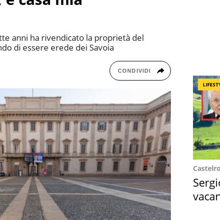
te anni ha rivendicato la proprietà del
ndo di essere erede dei Savoia
CONDIVIDI
LIFEST
Castelr
Sergi
vacan
locat