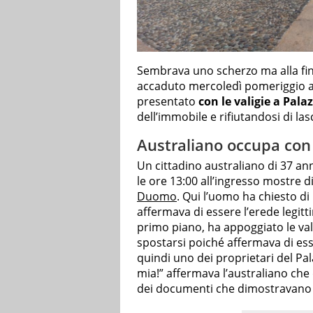
Sembrava uno scherzo ma alla fine
accaduto mercoledì pomeriggio a 
presentato
con le valigie a Pala
dell’immobile e rifiutandosi di lasc
Australiano occupa con 
Un cittadino australiano di 37 an
le ore 13:00 all’ingresso mostre d
Duomo
. Qui l’uomo ha chiesto d
affermava di essere l’erede legitti
primo piano, ha appoggiato le valigi
spostarsi poiché affermava di es
quindi uno dei proprietari del Pal
mia!” affermava l’australiano che d
dei documenti che dimostravano la