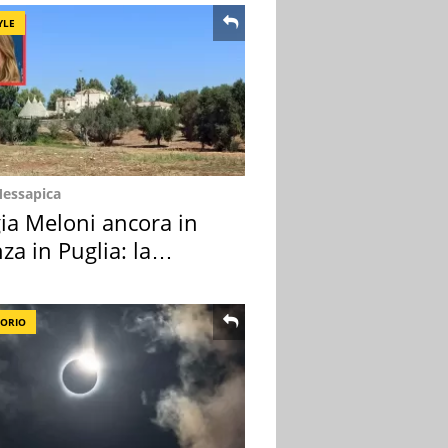
YLE
Messapica
ia Meloni ancora in
za in Puglia: la
ion scelta
TORIO