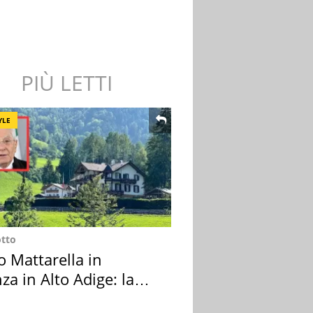
PIÙ LETTI
YLE
otto
o Mattarella in
za in Alto Adige: la
ion scelta