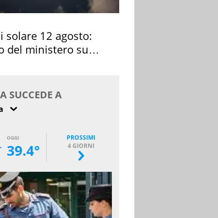
si solare 12 agosto:
o del ministero su
 osservarla