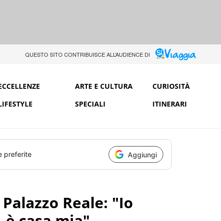
QUESTO SITO CONTRIBUISCE ALL’AUDIENCE DI
ECCELLENZE
ARTE E CULTURA
CURIOSITÀ
LIFESTYLE
SPECIALI
ITINERARI
e preferite
Aggiungi
 Palazzo Reale: "Io
, è casa mia"