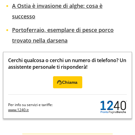
A Ostia è invasione di alghe: cosa è
successo
Portoferraio, esemplare di pesce porco
trovato nella darsena
Cerchi qualcosa o cerchi un numero di telefono? Un
assistente personale ti risponderà!
Chiama
Per info su servizi e tariffe:
www.1240.it