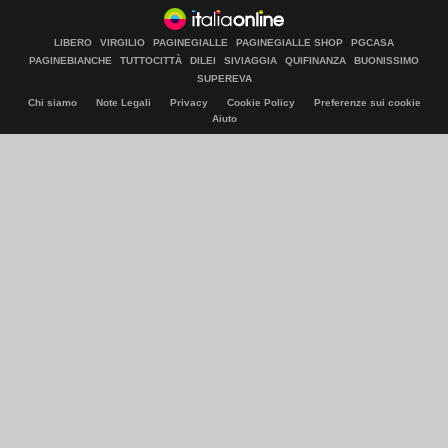
LIBERO
VIRGILIO
PAGINEGIALLE
PAGINEGIALLE SHOP
PGCASA
PAGINEBIANCHE
TUTTOCITTÀ
DILEI
SIVIAGGIA
QUIFINANZA
BUONISSIMO
SUPEREVA
Chi siamo
Note Legali
Privacy
Cookie Policy
Preferenze sui cookie
Aiuto
© Italiaonline S.p.A. 2026
Direzione e coordinamento di Libero Acquisition S.á r.l.
P. IVA 03970540963