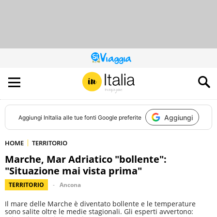
QUESTO
SITO
CONTRIBUISCE
ALL’AUDIENCE
DI
Aggiungi
Aggiungi
InItalia
alle tue fonti Google preferite
HOME
TERRITORIO
Marche, Mar Adriatico "bollente":
"Situazione mai vista prima"
TERRITORIO
Ancona
Il mare delle Marche è diventato bollente e le temperature
sono salite oltre le medie stagionali. Gli esperti avvertono: