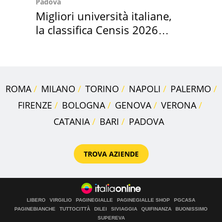
Padova
Migliori università italiane,
la classifica Censis 2026
2027
ROMA
MILANO
TORINO
NAPOLI
PALERMO
FIRENZE
BOLOGNA
GENOVA
VERONA
CATANIA
BARI
PADOVA
TROVA AZIENDE
LIBERO
VIRGILIO
PAGINEGIALLE
PAGINEGIALLE SHOP
PGCASA
PAGINEBIANCHE
TUTTOCITTÀ
DILEI
SIVIAGGIA
QUIFINANZA
BUONISSIMO
SUPEREVA