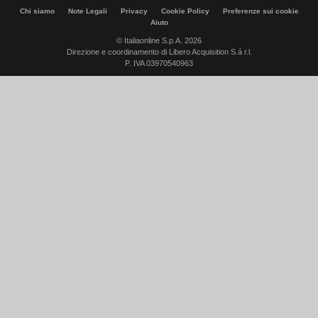
Chi siamo
Note Legali
Privacy
Cookie Policy
Preferenze sui cookie
Aiuto
© Italiaonline S.p.A. 2026
Direzione e coordinamento di Libero Acquisition S.á r.l.
P. IVA 03970540963