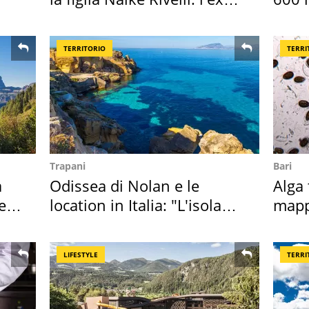
abbazia
asse
TERRITORIO
TERRI
Trapani
Bari
a
Odissea di Nolan e le
Alga 
e si
location in Italia: "L'isola
mapp
sembra Itaca"
ross
LIFESTYLE
TERRI