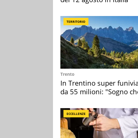
TERRITORIO
Trento
In Trentino super funivi
da 55 milioni: "Sogno ch
realizza"
ECCELLENZE