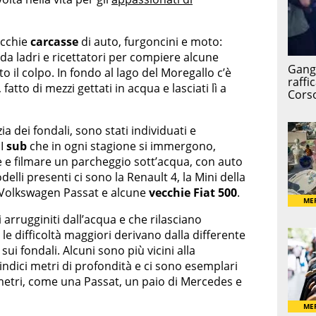
ecchie
carcasse
di auto, furgoncini e moto:
a ladri e ricettatori per compiere alcune
to il colpo. In fondo al lago del Moregallo c’è
tto di mezzi gettati in acqua e lasciati lì a
zia dei fondali, sono stati individuati e
 I
sub
che in ogni stagione si immergono,
re e filmare un parcheggio sott’acqua, con auto
delli presenti ci sono la Renault 4, la Mini della
 Volkswagen Passat e alcune
vecchie Fiat 500
.
arrugginiti dall’acqua e che rilasciano
 le difficoltà maggiori derivano dalla differente
sui fondali. Alcuni sono più vicini alla
indici metri di profondità e ci sono esemplari
metri, come una Passat, un paio di Mercedes e