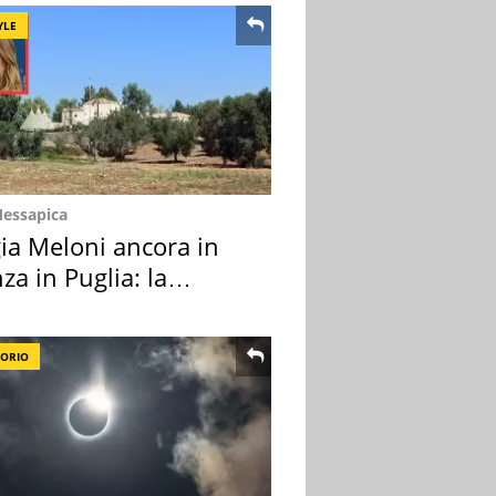
YLE
Messapica
ia Meloni ancora in
za in Puglia: la
ion scelta
TORIO