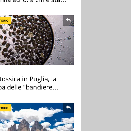
gnata
TORIO
tossica in Puglia, la
a delle "bandiere
e"
TORIO