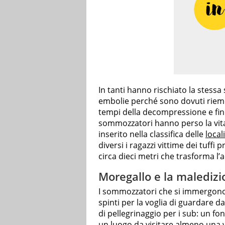
In tanti hanno rischiato la stessa
embolie perché sono dovuti riemerg
tempi della decompressione e fin
sommozzatori hanno perso la vita
inserito nella classifica delle
local
diversi i ragazzi vittime dei tuffi p
circa dieci metri che trasforma l’
Moregallo e la maledizi
I sommozzatori che si immergono 
spinti per la voglia di guardare 
di pellegrinaggio per i sub: un fo
un luogo da visitare almeno una vo