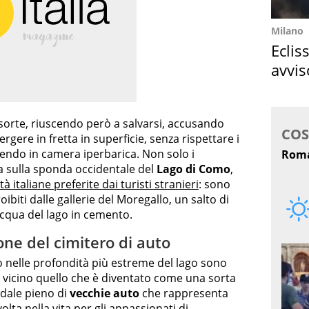
Milano
Eclis
avvis
come
 sorte, riuscendo però a salvarsi, accusando
ere in fretta in superficie, senza rispettare i
endo in camera iperbarica. Non solo i
 sulla sponda occidentale del
Lago di Como
,
ità italiane preferite dai turisti stranieri
: sono
roibiti dalle gallerie del Moregallo, un salto di
acqua del lago in cemento.
one del cimitero di auto
nelle profondità più estreme del lago sono
da vicino quello che è diventato come una sorta
ndale pieno di
vecchie auto
che rappresenta
lta nella vita per gli
appassionati di