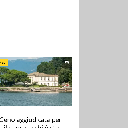
TYLE
 Geno aggiudicata per
ila euro: a chi è stata