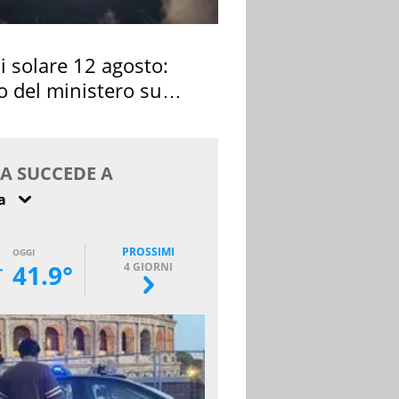
si solare 12 agosto:
o del ministero su
 osservarla