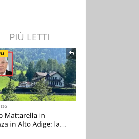
PIÙ LETTI
YLE
otto
o Mattarella in
za in Alto Adige: la
ion scelta