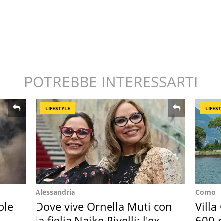
POTREBBE INTERESSARTI
LIFESTYLE
LIFES
Alessandria
Como
ole
Dove vive Ornella Muti con
Villa
la figlia Naike Rivelli: l'ex
600 m