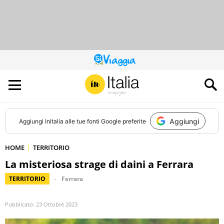
QUESTO
SITO
CONTRIBUISCE
ALL’AUDIENCE
DI
Aggiungi
Aggiungi
InItalia
alle tue fonti Google preferite
HOME
TERRITORIO
La misteriosa strage di daini a Ferrara
TERRITORIO
Ferrara
Pubblicato:
23 Ottobre 2023