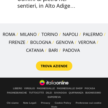
sentieri, in Alto Adige
scatta l'allarme
ROMA
MILANO
TORINO
NAPOLI
PALERMO
FIRENZE
BOLOGNA
GENOVA
VERONA
CATANIA
BARI
PADOVA
TROVA AZIENDE
LIBERO
VIRGILIO
PAGINEGIALLE
PAGINEGIALLE SHOP
PGCASA
PAGINEBIANCHE
TUTTOCITTÀ
DILEI
SIVIAGGIA
QUIFINANZA
BUONISSIMO
SUPEREVA
Chi siamo
Note Legali
Privacy
Cookie Policy
Preferenze sui cookie
Aiuto