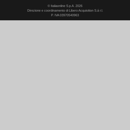
© Italiaonline S.p.A. 2026
Direzione e coordinamento di Libero Acquisition S.á r.l.
P. IVA 03970540963