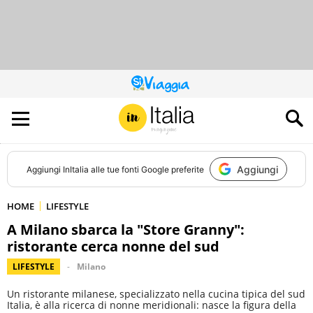
QUESTO
SITO
CONTRIBUISCE
ALL’AUDIENCE
DI
Aggiungi
Aggiungi
InItalia
alle tue fonti Google preferite
HOME
LIFESTYLE
A Milano sbarca la "Store Granny":
ristorante cerca nonne del sud
LIFESTYLE
Milano
Un ristorante milanese, specializzato nella cucina tipica del sud
Italia, è alla ricerca di nonne meridionali: nasce la figura della