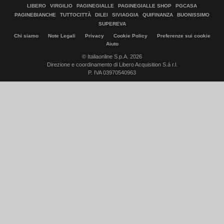
LIBERO
VIRGILIO
PAGINEGIALLE
PAGINEGIALLE SHOP
PGCASA
PAGINEBIANCHE
TUTTOCITTÀ
DILEI
SIVIAGGIA
QUIFINANZA
BUONISSIMO
SUPEREVA
Chi siamo
Note Legali
Privacy
Cookie Policy
Preferenze sui cookie
Aiuto
© Italiaonline S.p.A. 2026
Direzione e coordinamento di Libero Acquisition S.á r.l.
P. IVA 03970540963