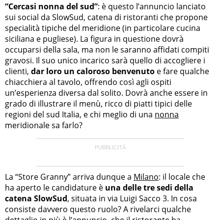
“Cercasi nonna del sud”
: è questo l’annuncio lanciato
sui social da SlowSud, catena di ristoranti che propone
specialità tipiche del meridione (in particolare cucina
siciliana e pugliese). La figura in questione dovrà
occuparsi della sala, ma non le saranno affidati compiti
gravosi. Il suo unico incarico sarà quello di accogliere i
clienti,
dar loro un caloroso benvenuto
e fare qualche
chiacchiera al tavolo, offrendo così agli ospiti
un’esperienza diversa dal solito. Dovrà anche essere in
grado di illustrare il menù, ricco di piatti tipici delle
regioni del sud Italia, e chi meglio di una
nonna
meridionale sa farlo?
La “Store Granny” arriva dunque a
Milano
: il locale che
ha aperto le candidature è
una delle tre sedi della
catena SlowSud
, situata in via Luigi Sacco 3. In cosa
consiste davvero questo ruolo? A rivelarci qualche
dettaglio in più è l’annuncio, che il ristorante ha