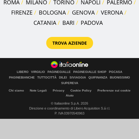
ROMA
MILANO
TORINO
NAPOLI
PALERMO
FIRENZE
BOLOGNA
GENOVA
VERONA
CATANIA
BARI
PADOVA
TROVA AZIENDE
LIBERO
VIRGILIO
PAGINEGIALLE
PAGINEGIALLE SHOP
PGCASA
PAGINEBIANCHE
TUTTOCITTÀ
DILEI
SIVIAGGIA
QUIFINANZA
BUONISSIMO
SUPEREVA
Chi siamo
Note Legali
Privacy
Cookie Policy
Preferenze sui cookie
Aiuto
© Italiaonline S.p.A. 2026
Direzione e coordinamento di Libero Acquisition S.á r.l.
P. IVA 03970540963