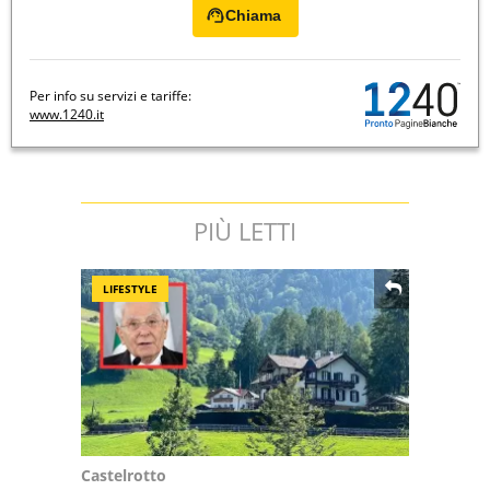
Chiama
Per info su servizi e tariffe:
www.1240.it
PIÙ LETTI
LIFESTYLE
Castelrotto