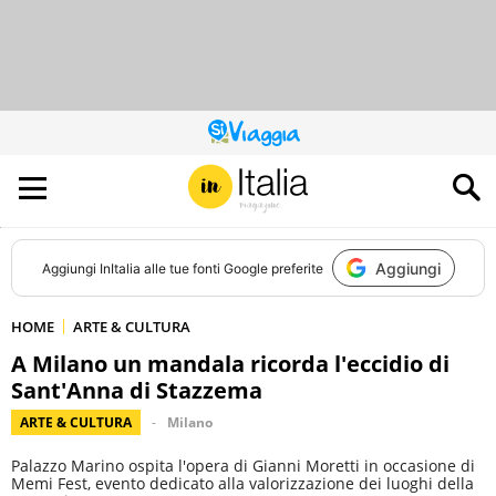
QUESTO
SITO
CONTRIBUISCE
ALL’AUDIENCE
DI
Aggiungi
Aggiungi
InItalia
alle tue fonti Google preferite
HOME
ARTE & CULTURA
A Milano un mandala ricorda l'eccidio di
Sant'Anna di Stazzema
ARTE & CULTURA
Milano
Palazzo Marino ospita l'opera di Gianni Moretti in occasione di
Memi Fest, evento dedicato alla valorizzazione dei luoghi della