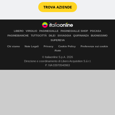
TROVA AZIENDE
LIBERO
VIRGILIO
PAGINEGIALLE
PAGINEGIALLE SHOP
PGCASA
PAGINEBIANCHE
TUTTOCITTÀ
DILEI
SIVIAGGIA
QUIFINANZA
BUONISSIMO
SUPEREVA
Chi siamo
Note Legali
Privacy
Cookie Policy
Preferenze sui cookie
Aiuto
© Italiaonline S.p.A. 2026
Direzione e coordinamento di Libero Acquisition S.á r.l.
P. IVA 03970540963