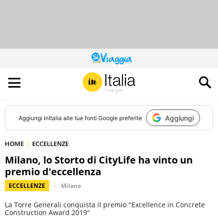
QUESTO
SITO
CONTRIBUISCE
ALL’AUDIENCE
DI
Aggiungi
Aggiungi
InItalia
alle tue fonti Google preferite
HOME
ECCELLENZE
Milano, lo Storto di CityLife ha vinto un
premio d'eccellenza
ECCELLENZE
Milano
La Torre Generali conquista il premio "Excellence in Concrete
Construction Award 2019"