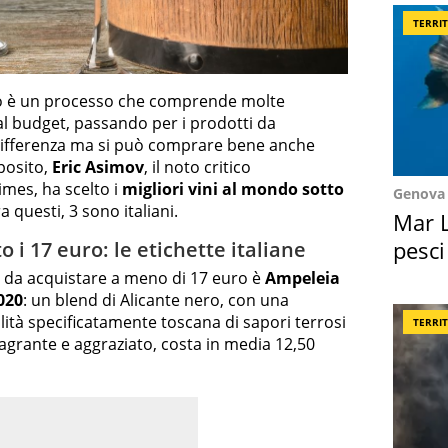
TERRI
vino è un processo che comprende molte
i al budget, passando per i prodotti da
a differenza ma si può comprare bene anche
posito,
Eric Asimov
, il noto critico
mes, ha scelto i
migliori vini al mondo sotto
Genova
a questi, 3 sono italiani.
Mar L
pesci
o i 17 euro: le etichette italiane
Suez
no da acquistare a meno di 17 euro è
Ampeleia
020
: un blend di Alicante nero, con una
lità specificatamente toscana di sapori terrosi
TERRI
ragrante e aggraziato, costa in media 12,50