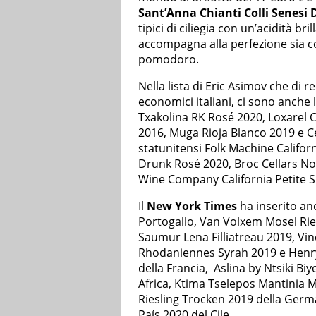
Sant’Anna Chianti Colli Senesi 
tipici di ciliegia con un’acidità br
accompagna alla perfezione sia c
pomodoro.
Nella lista di Eric Asimov che di 
economici italiani
, ci sono anche
Txakolina RK Rosé 2020, Loxarel 
2016, Muga Rioja Blanco 2019 e C
statunitensi Folk Machine Califo
Drunk Rosé 2020, Broc Cellars N
Wine Company California Petite S
Il
New York Times
ha inserito an
Portogallo, Van Volxem Mosel Ries
Saumur Lena Filliatreau 2019, Vin
Rhodaniennes Syrah 2019 e Henry
della Francia, Aslina by Ntsiki B
Africa, Ktima Tselepos Mantinia M
Riesling Trocken 2019 della Germ
País 2020 del Cile.