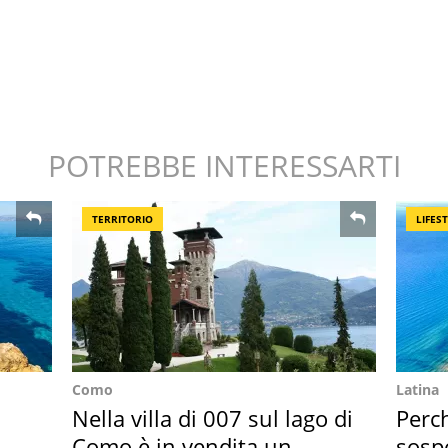
POTREBBE INTERESSARTI
TERRITORIO
LIFES
Como
Latina
Nella villa di 007 sul lago di
Perc
Como è in vendita un
sosp