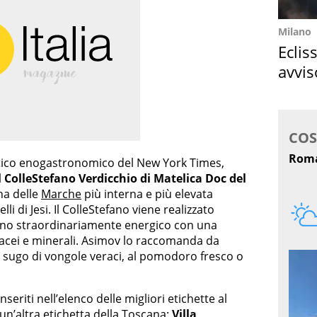
Milano
Eclis
avvis
come
critico enogastronomico del New York Times,
l
ColleStefano Verdicchio di Matelica Doc del
na delle
Marche
più interna e più elevata
lli di Jesi. Il ColleStefano viene realizzato
 vino straordinariamente energico con una
rbacei e minerali. Asimov lo raccomanda da
 al sugo di vongole veraci, al pomodoro fresco o
 inseriti nell’elenco delle migliori etichette al
un’altra etichetta della
Toscana
:
Villa