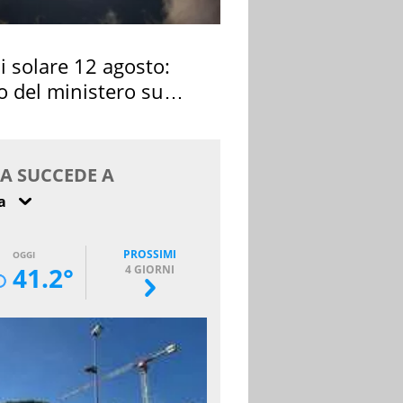
si solare 12 agosto:
o del ministero su
 osservarla