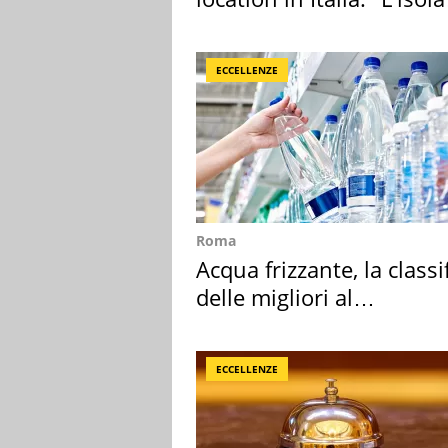
sembra Itaca"
ECCELLENZE
Roma
Acqua frizzante, la classi
delle migliori al
supermercato
ECCELLENZE