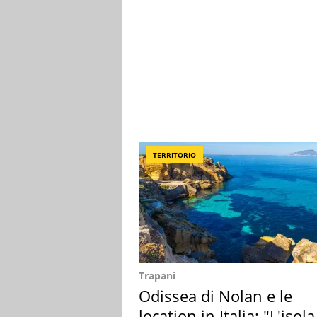
TERRITORIO
Trapani
Odissea di Nolan e le
location in Italia: "L'isola