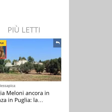
PIÙ LETTI
YLE
Messapica
ia Meloni ancora in
za in Puglia: la
ion scelta