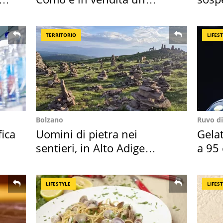
appartamento
2026
TERRITORIO
LIFES
Bolzano
Ruvo di
fica
Uomini di pietra nei
Gela
sentieri, in Alto Adige
a 95 
scatta l'allarme
attac
LIFESTYLE
LIFES