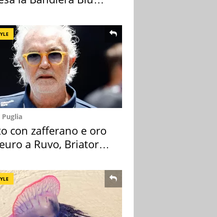
TYLE
 Puglia
to con zafferano e oro
euro a Ruvo, Briatore
ca
TYLE