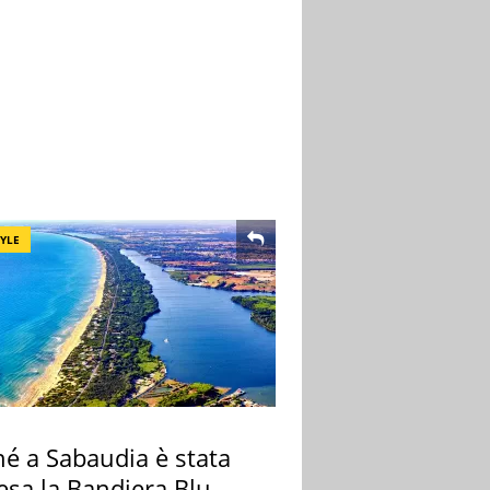
TYLE
hé a Sabaudia è stata
esa la Bandiera Blu