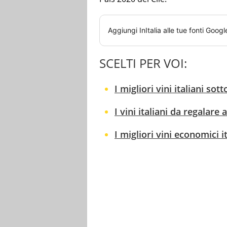
Aggiungi
InItalia
alle tue fonti Googl
SCELTI PER VOI:
I migliori vini italiani sot
I vini italiani da regalare
I migliori vini economici 