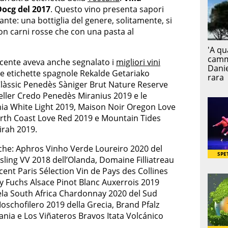
Docg del 2017
. Questo vino presenta sapori
illante: una bottiglia del genere, solitamente, si
on carni rosse che con una pasta al
recente aveva anche segnalato i
migliori vini
 le etichette spagnole Rekalde Getariako
Clàssic Penedès Sàniger Brut Nature Reserve
eller Credo Penedès Miranius 2019 e le
rnia White Light 2019, Maison Noir Oregon Love
orth Coast Love Red 2019 e Mountain Tides
irah 2019.
che: Aphros Vinho Verde Loureiro 2020 del
ling VV 2018 dell’Olanda, Domaine Filliatreau
cent Paris Sélection Vin de Pays des Collines
 Fuchs Alsace Pinot Blanc Auxerrois 2019
iyela South Africa Chardonnay 2020 del Sud
oschofilero 2019 della Grecia, Brand Pfalz
ania e Los Viñateros Bravos Itata Volcánico