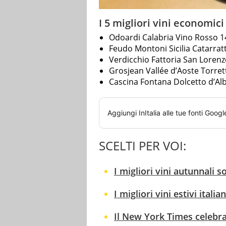
I 5 migliori vini economic
Odoardi Calabria Vino Rosso 14
Feudo Montoni Sicilia Catarra
Verdicchio Fattoria San Loren
Grosjean Vallée d’Aoste Torret
Cascina Fontana Dolcetto d’Al
Aggiungi
InItalia
alle tue fonti Googl
SCELTI PER VOI:
I migliori vini autunnali 
I migliori vini estivi itali
Il New York Times celebra 