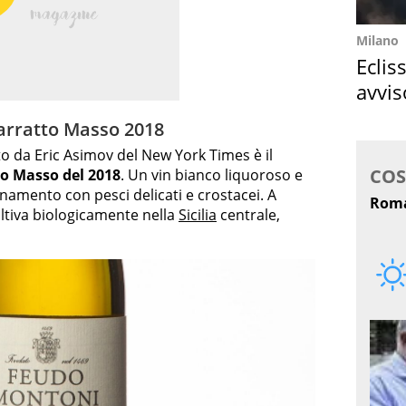
Milano
Eclis
avvis
come
arratto Masso 2018
to da Eric Asimov del New York Times è il
to Masso del 2018
. Un vin bianco liquoroso e
inamento con pesci delicati e crostacei. A
ltiva biologicamente nella
Sicilia
centrale,