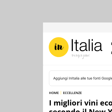
Aggiungi
InItalia
alle tue fonti Googl
HOME
ECCELLENZE
I migliori vini ec
secondo il New 