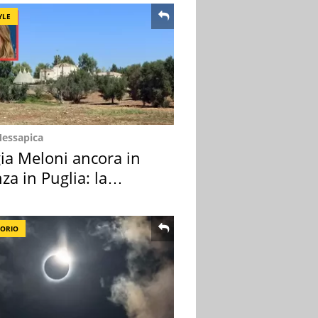
YLE
Messapica
ia Meloni ancora in
za in Puglia: la
ion scelta
TORIO