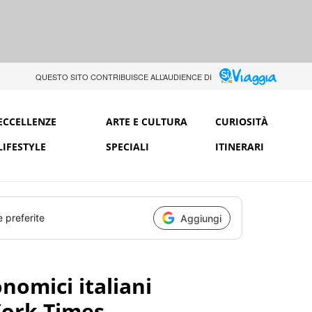
QUESTO SITO CONTRIBUISCE ALL’AUDIENCE DI
ECCELLENZE
ARTE E CULTURA
CURIOSITÀ
LIFESTYLE
SPECIALI
ITINERARI
e preferite
Aggiungi
onomici italiani
York Times