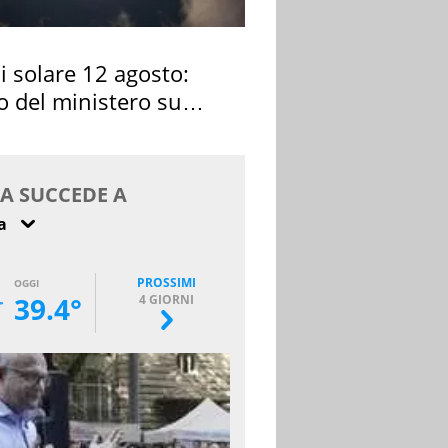
si solare 12 agosto:
o del ministero su
 osservarla