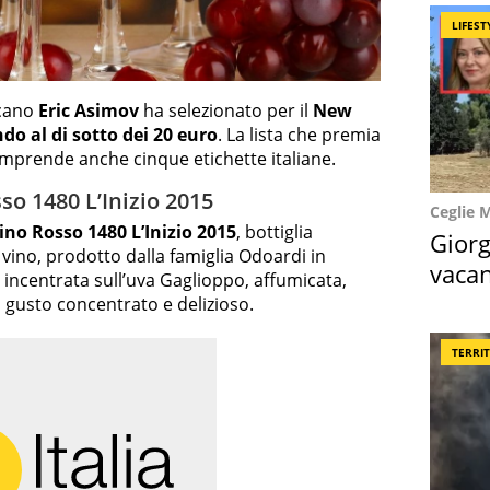
LIFEST
icano
Eric Asimov
ha selezionato per il
New
ndo al di sotto dei 20 euro
. La lista che premia
comprende anche cinque etichette italiane.
so 1480 L’Inizio 2015
Ceglie 
ino Rosso 1480 L’Inizio 2015
, bottiglia
Giorg
l vino, prodotto dalla famiglia Odoardi in
vacan
 incentrata sull’uva Gaglioppo, affumicata,
locat
n gusto concentrato e delizioso.
TERRI