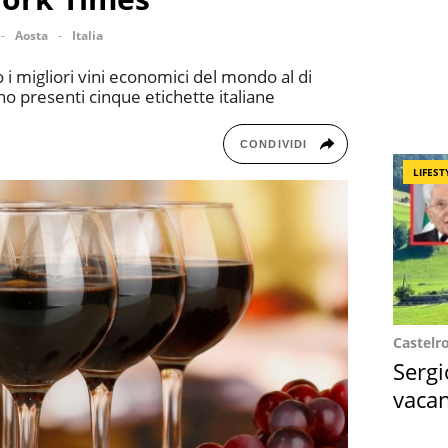
Aosta
Italia
i migliori vini economici del mondo al di
no presenti cinque etichette italiane
CONDIVIDI
LIFEST
Castelr
Sergi
vacan
locat