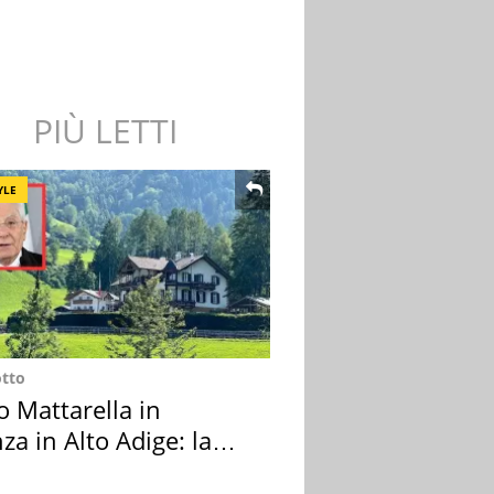
PIÙ LETTI
YLE
otto
o Mattarella in
za in Alto Adige: la
ion scelta