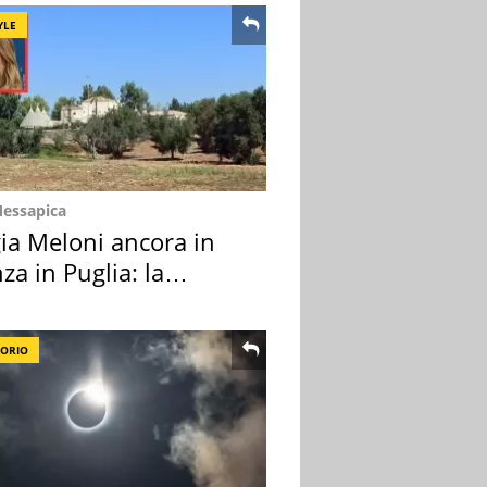
YLE
Messapica
ia Meloni ancora in
za in Puglia: la
ion scelta
TORIO