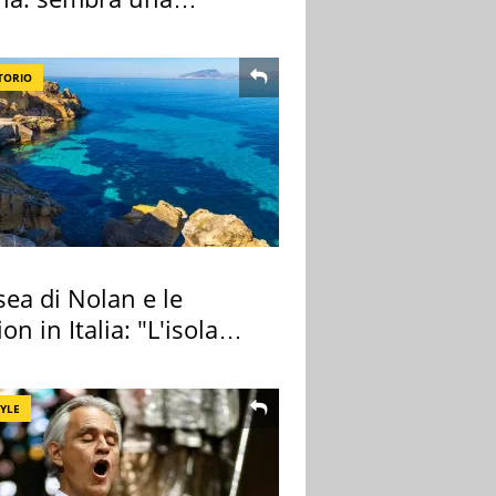
sa ma non lo è
TORIO
ea di Nolan e le
ion in Italia: "L'isola
ra Itaca"
TYLE