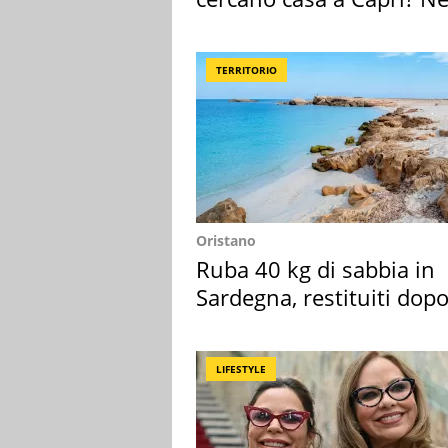
mirino una villa
TERRITORIO
Oristano
Ruba 40 kg di sabbia in
Sardegna, restituiti dop
50 anni
LIFESTYLE