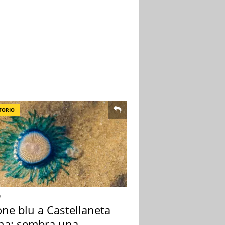
TORIO
o
one blu a Castellaneta
na: sembra una