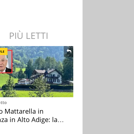
PIÙ LETTI
YLE
otto
o Mattarella in
za in Alto Adige: la
ion scelta