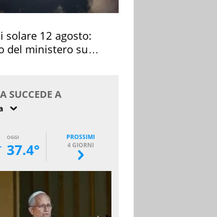
si solare 12 agosto:
o del ministero su
 osservarla