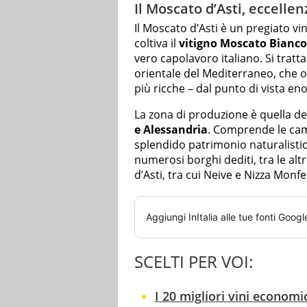
Il Moscato d’Asti, eccellen
Il Moscato d’Asti è un pregiato vi
coltiva il
vitigno Moscato Bianco
vero capolavoro italiano. Si tratt
orientale del Mediterraneo, che og
più ricche – dal punto di vista en
La zona di produzione è quella de
e Alessandria
. Comprende le cam
splendido patrimonio naturalisti
numerosi borghi dediti, tra le al
d’Asti, tra cui Neive e Nizza Monfe
Aggiungi
InItalia
alle tue fonti Googl
SCELTI PER VOI:
I 20 migliori vini economic