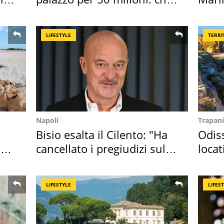
l'ha comprato
medu
LIFESTYLE
TERRI
Napoli
Trapani
Bisio esalta il Cilento: "Ha
Odiss
o
cancellato i pregiudizi sul
locat
Sud"
semb
LIFESTYLE
LIFES