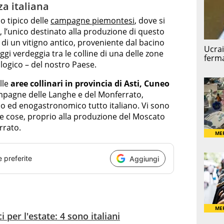
za italiana
no tipico delle
campagne piemontesi
, dove si
, l’unico destinato alla produzione di questo
a di un vitigno antico, proveniente dal bacino
gi verdeggia tra le colline di una delle zone
ologico – del nostro Paese.
lle
aree collinari in provincia di Asti, Cuneo
pagne delle Langhe e del Monferrato,
co ed enogastronomico tutto italiano. Vi sono
tre cose, proprio alla produzione del Moscato
rrato.
e preferite
Aggiungi
i per l'estate: 4 sono italiani