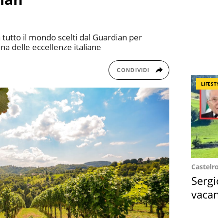
 tutto il mondo scelti dal Guardian per
una delle eccellenze italiane
CONDIVIDI
LIFEST
Castelr
Sergi
vacan
locat