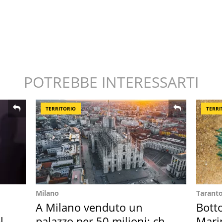
POTREBBE INTERESSARTI
TERRITORIO
TERRI
Milano
Tarant
A Milano venduto un
Bott
l
palazzo per 50 milioni: chi
Mari