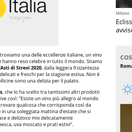
Milano
Eclis
avvis
come
e troviamo una delle eccellenze italiane, un vino
he hanno reso celebre in tutto il mondo. Stiamo
sti di Strevi 2020
, dalla leggera frizzantezza
elicati e freschi per la stagione estiva. Non è
icine sono una delizia per il palato.
s
, che lo ha scelto tra tantissimi altri prodotti
rive così: “Esiste un vino più allegro al mondo
trovare qualcosa che corrisponda così da
i in una soleggiata mattina d’estate che si
ace e delizioso mix delicatamente
esca, uva moscato e prati estivi”.