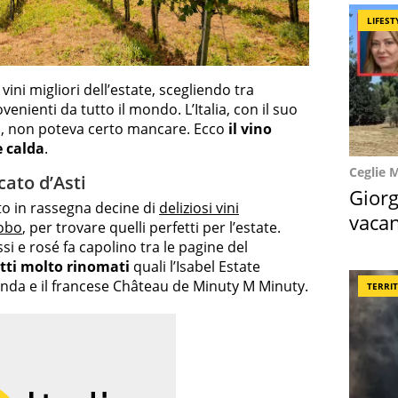
LIFEST
ini migliori dell’estate, scegliendo tra
enienti da tutto il mondo. L’Italia, con il suo
o, non poteva certo mancare. Ecco
il vino
e calda
.
Ceglie 
cato d’Asti
Giorg
to in rassegna decine di
deliziosi vini
vacan
lobo
, per trovare quelli perfetti per l’estate.
locat
si e rosé fa capolino tra le pagine del
tti molto rinomati
quali l’Isabel Estate
nda e il francese Château de Minuty M Minuty.
TERRI