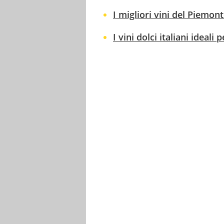
I migliori vini del Piemont
I vini dolci italiani ideali 