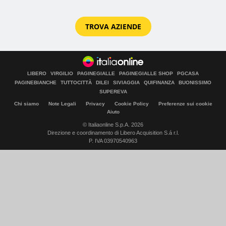
TROVA AZIENDE
LIBERO
VIRGILIO
PAGINEGIALLE
PAGINEGIALLE SHOP
PGCASA
PAGINEBIANCHE
TUTTOCITTÀ
DILEI
SIVIAGGIA
QUIFINANZA
BUONISSIMO
SUPEREVA
Chi siamo
Note Legali
Privacy
Cookie Policy
Preferenze sui cookie
Aiuto
© Italiaonline S.p.A. 2026
Direzione e coordinamento di Libero Acquisition S.á r.l.
P. IVA 03970540963