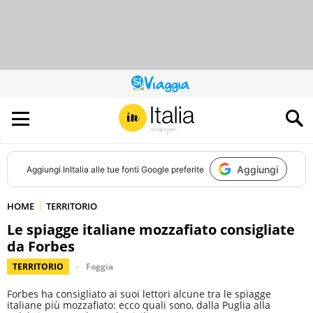
QUESTO
SITO
CONTRIBUISCE
ALL’AUDIENCE
DI
Aggiungi
Aggiungi
InItalia
alle tue fonti Google preferite
HOME
TERRITORIO
Le spiagge italiane mozzafiato consigliate
da Forbes
TERRITORIO
Foggia
Forbes ha consigliato ai suoi lettori alcune tra le spiagge
italiane più mozzafiato: ecco quali sono, dalla Puglia alla