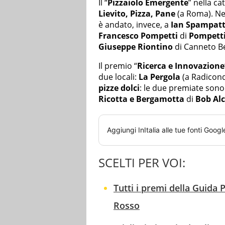
Il “
Pizzaiolo Emergente
” nella ca
Lievito, Pizza, Pane
(a Roma). Nel
è andato, invece, a
Ian Spampatt
Francesco Pompetti
di
Pompetti
Giuseppe Riontino
di Canneto Be
Il premio “
Ricerca e Innovazione
due locali:
La Pergola
(a Radicond
pizze dolci
: le due premiate sono
Ricotta e Bergamotta
di
Bob Al
Aggiungi
InItalia
alle tue fonti Googl
SCELTI PER VOI:
Tutti i premi della Guida 
Rosso