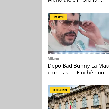
vacanza ma non solo
LIFESTYLE
Milano
Dopo Bad Bunny La Mau
è un caso: "Finché non
scappa il morto"
ECCELLENZE