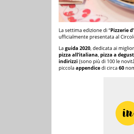
La settima edizione di “
Pizzerie d’
ufficialmente presentata al Circol
La
guida 2020
, dedicata ai migli
pizza all’italiana
,
pizza a degus
indirizzi
(sono più di 100 le novit
piccola
appendice
di circa
60
nomi