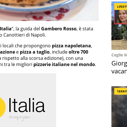
LIFEST
Italia
“, la guida del
Gambero Rosso
, è stata
o Canottieri di Napoli.
ori locali che propongono
pizza napoletana
,
tazione
e
pizza a taglio
, include
oltre 700
Ceglie 
à rispetto alla scorsa edizione), con una
Giorg
 tra le migliori
pizzerie italiane nel mondo
.
vacan
locat
TERRI