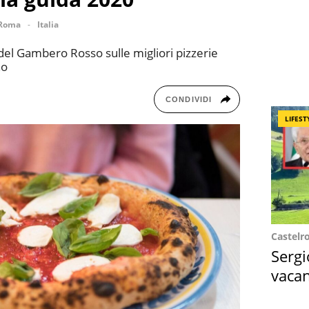
Roma
Italia
 del Gambero Rosso sulle migliori pizzerie
no
CONDIVIDI
LIFEST
Castelr
Sergi
vacan
locat