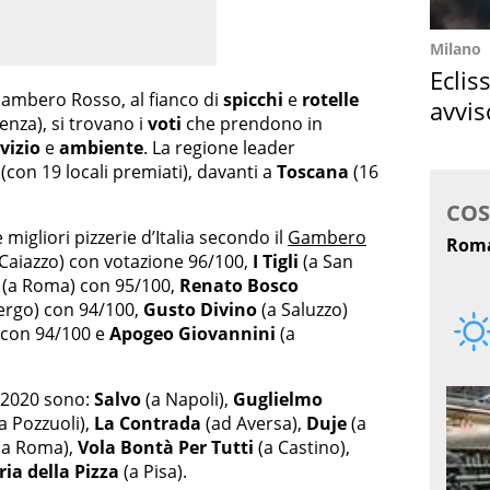
Milano
Eclis
l Gambero Rosso, al fianco di
spicchi
e
rotelle
avvis
lenza), si trovano i
voti
che prendono in
come
vizio
e
ambiente
. La regione leader
(con 19 locali premiati), davanti a
Toscana
(16
e migliori pizzerie d’Italia secondo il
Gambero
Caiazzo) con votazione 96/100,
I Tigli
(a San
(a Roma) con 95/100,
Renato Bosco
ergo) con 94/100,
Gusto Divino
(a Saluzzo)
 con 94/100 e
Apogeo Giovannini
(a
e 2020 sono:
Salvo
(a Napoli),
Guglielmo
a Pozzuoli),
La Contrada
(ad Aversa),
Duje
(a
(a Roma),
Vola Bontà Per Tutti
(a Castino),
ia della Pizza
(a Pisa).