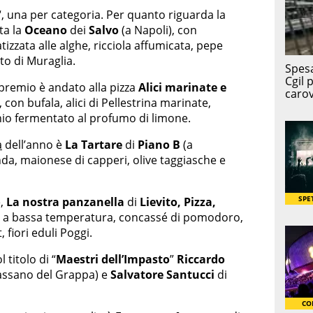
“, una per categoria. Per quanto riguarda la
ta la
Oceano
dei
Salvo
(a Napoli), con
atizzata alle alghe, ricciola affumicata, pepe
to di Muraglia.
il premio è andato alla pizza
Alici marinate e
 con bufala, alici di Pellestrina marinate,
hio fermentato al profumo di limone.
a
dell’anno è
La Tartare
di
Piano B
(a
da, maionese di capperi, olive taggiasche e
e,
La nostra panzanella
di
Lievito, Pizza,
o a bassa temperatura, concassé di pomodoro,
 fiori eduli Poggi.
 titolo di “
Maestri dell’Impasto
”
Riccardo
assano del Grappa) e
Salvatore Santucci
di