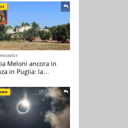
YLE
Messapica
ia Meloni ancora in
za in Puglia: la
ion scelta
TORIO