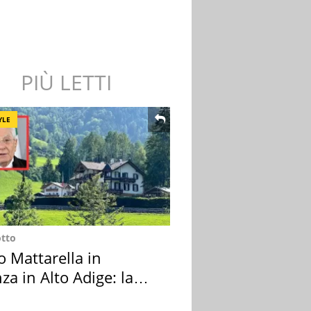
PIÙ LETTI
YLE
otto
o Mattarella in
za in Alto Adige: la
ion scelta