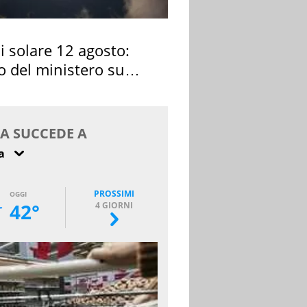
si solare 12 agosto:
o del ministero su
 osservarla