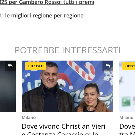
 2025 per Gambero Rosso: tutti i premi
1: le migliori regione per regione
POTREBBE INTERESSARTI
LIFESTYLE
LIFES
Milano
Milano
Dove vivono Christian Vieri
Dove
e Costanza Caracciolo: le
tra M