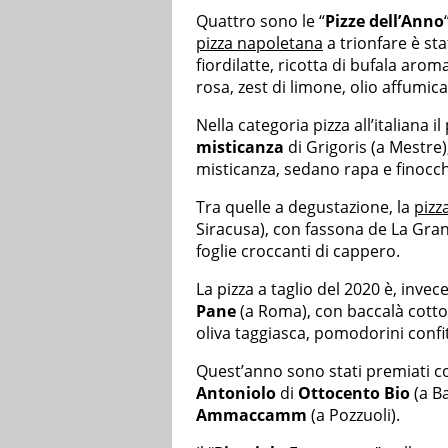
Quattro sono le “
Pizze dell’Anno
pizza napoletana
a trionfare è sta
fiordilatte, ricotta di bufala arom
rosa, zest di limone, olio affumica
Nella categoria pizza all’italiana 
misticanza
di Grigoris (a Mestre),
misticanza, sedano rapa e finocc
Tra quelle a degustazione, la
pizz
Siracusa), con fassona de La Gran
foglie croccanti di cappero.
La pizza a taglio del 2020 è, invec
Pane
(a Roma), con baccalà cott
oliva taggiasca, pomodorini confit,
Quest’anno sono stati premiati col
Antoniolo
di
Ottocento Bio
(a B
Ammaccamm
(a Pozzuoli).