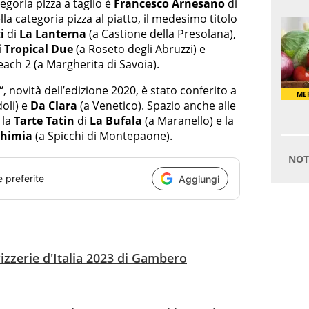
tegoria pizza a taglio è
Francesco Arnesano
di
la categoria pizza al piatto, il medesimo titolo
i
di
La Lanterna
(a Castione della Presolana),
 Tropical Due
(a Roseto degli Abruzzi) e
ach 2 (a Margherita di Savoia).
“, novità dell’edizione 2020, è stato conferito a
oli) e
Da Clara
(a Venetico). Spazio anche alle
 la
Tarte Tatin
di
La Bufala
(a Maranello) e la
chimia
(a Spicchi di Montepaone).
e preferite
Aggiungi
Pizzerie d'Italia 2023 di Gambero