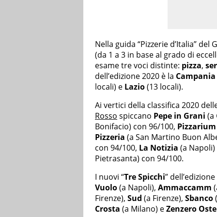
Nella guida “Pizzerie d’Italia” de
(da 1 a 3 in base al grado di eccel
esame tre voci distinte:
pizza
,
ser
dell’edizione 2020 è la
Campania
locali) e
Lazio
(13 locali).
Ai vertici della classifica 2020 dell
Rosso
spiccano
Pepe in Grani
(a 
Bonifacio) con 96/100,
Pizzarium
Pizzeria
(a San Martino Buon Alb
con 94/100,
La Notizia
(a Napoli)
Pietrasanta) con 94/100.
I nuovi “
Tre Spicchi
” dell’edizion
Vuolo
(a Napoli),
Ammaccamm
(
Firenze),
Sud
(a Firenze),
Sbanco
Crosta
(a Milano) e
Zenzero Oster