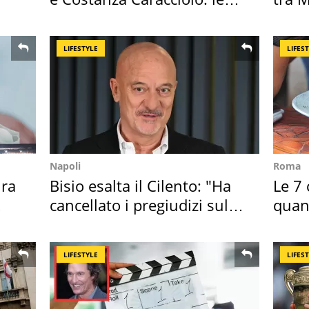
loro case
Magg
LIFESTYLE
LIFES
Napoli
Roma
ra
Bisio esalta il Cilento: "Ha
Le 7 
cancellato i pregiudizi sul
quan
Sud"
seco
LIFESTYLE
LIFES