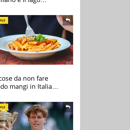
iore
TYLE
cose da non fare
do mangi in Italia
ndo la BBC
TYLE