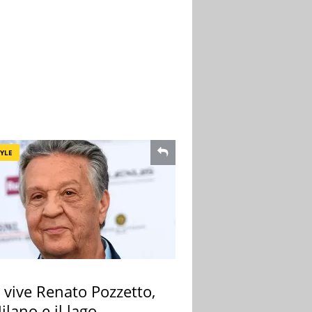
TYLE
 vive Renato Pozzetto,
ilano e il lago