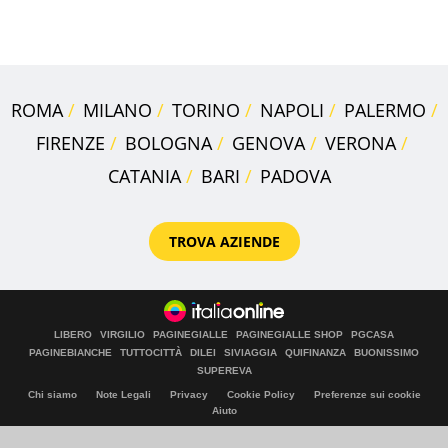
sportivo
ROMA
MILANO
TORINO
NAPOLI
PALERMO
FIRENZE
BOLOGNA
GENOVA
VERONA
CATANIA
BARI
PADOVA
TROVA AZIENDE
LIBERO
VIRGILIO
PAGINEGIALLE
PAGINEGIALLE SHOP
PGCASA
PAGINEBIANCHE
TUTTOCITTÀ
DILEI
SIVIAGGIA
QUIFINANZA
BUONISSIMO
SUPEREVA
Chi siamo
Note Legali
Privacy
Cookie Policy
Preferenze sui cookie
Aiuto
© Italiaonline S.p.A. 2026