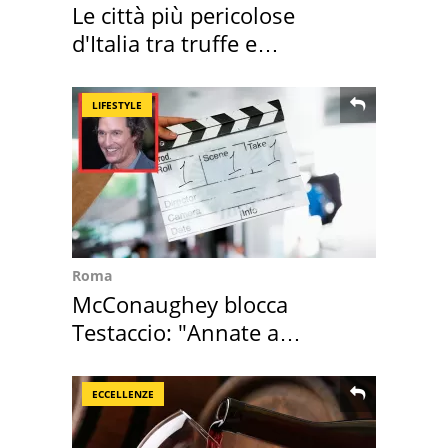
Le città più pericolose
d'Italia tra truffe e
criminalità
LIFESTYLE
Roma
McConaughey blocca
Testaccio: "Annate a
Positano a rompe er c..."
ECCELLENZE