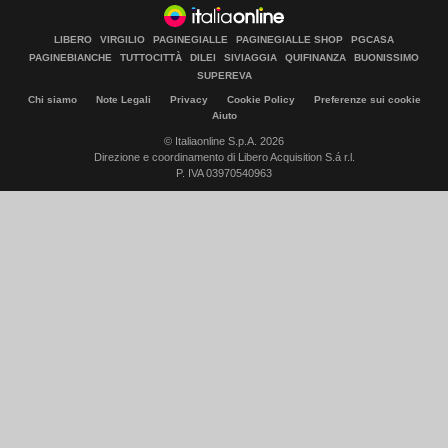
LIBERO
VIRGILIO
PAGINEGIALLE
PAGINEGIALLE SHOP
PGCASA
PAGINEBIANCHE
TUTTOCITTÀ
DILEI
SIVIAGGIA
QUIFINANZA
BUONISSIMO
SUPEREVA
Chi siamo
Note Legali
Privacy
Cookie Policy
Preferenze sui cookie
Aiuto
© Italiaonline S.p.A. 2026
Direzione e coordinamento di Libero Acquisition S.á r.l.
P. IVA 03970540963