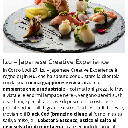
Izu – Japanese Creative Experience
In Corso Lodi 27,
Izu – Japanese Creative Experience
è il
regno di
Jin Hu
, che ha saputo conquistare la clientela
con la sua c
ucina giapponese rivisitata.
In un
ambiente chic e industrial
e – coi mattoni grezzi, le travi
a vista e le enormi lampade nere -, vengono serviti sushi
e sashimi, specialità a base di pesce e di crostacei e
portate principali di grande estro. Tra i secondi di pesce,
troviamo il
Black Cod
(
branzino cileno
al forno in salsa
saikyo miso) e il
Lobster 5 Essence
,
astice al salto ai
pepi selvatici di montagna
; tra i secondi di carne, il