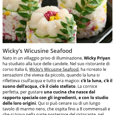
Wicky’s Wicusine Seafood
Nato in un villaggio privo di illuminazione,
Wicky Priyan
ha studiato alla luce delle candele. Nel suo ristorante di
corso Italia 6,
Wicky’s Wicusine Seafood
, ha ricreato le
sensazioni che viveva da piccolo, quando la luna si
rifletteva csull’acqua e tutto era magico:
c’è la luna, c’è il
suono dell’acqua, c’è il cielo stellato
. La cornice
perfetta, per gustare
una cucina che nasce dal
rapporto speciale con gli ingredienti, e con lo studio
delle loro origini
. Qui si può cenare su di un lungo
tavolo di marmo nero, che ospita fino a 8 commensali e
che si trova nella parte posteriore del ristorante, nel