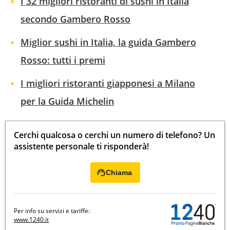
I 32 migliori ristoranti di sushi in Italia
secondo Gambero Rosso
Miglior sushi in Italia, la guida Gambero
Rosso: tutti i premi
I migliori ristoranti giapponesi a Milano
per la Guida Michelin
Cerchi qualcosa o cerchi un numero di telefono? Un
assistente personale ti risponderà!
Chiama
Per info su servizi e tariffe:
www.1240.it