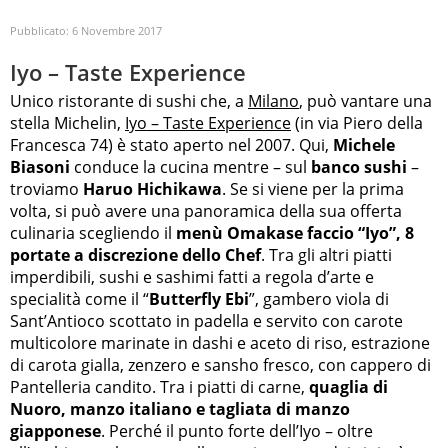
Pubblicato:
6 Novembre 2017
Iyo – Taste Experience
Unico ristorante di sushi che, a
Milano
, può vantare una
stella Michelin,
Iyo – Taste Experience
(in via Piero della
Francesca 74) è stato aperto nel 2007. Qui,
Michele
Biasoni
conduce la cucina mentre – sul
banco sushi
–
troviamo
Haruo Hichikawa
. Se si viene per la prima
volta, si può avere una panoramica della sua offerta
culinaria scegliendo il
menù Omakase faccio “Iyo”, 8
portate a discrezione dello Chef
. Tra gli altri piatti
imperdibili, sushi e sashimi fatti a regola d’arte e
specialità come il “
Butterfly Ebi
”, gambero viola di
Sant’Antioco scottato in padella e servito con carote
multicolore marinate in dashi e aceto di riso, estrazione
di carota gialla, zenzero e sansho fresco, con cappero di
Pantelleria candito. Tra i piatti di carne,
quaglia di
Nuoro, manzo italiano e tagliata di manzo
giapponese
. Perché il punto forte dell’Iyo – oltre