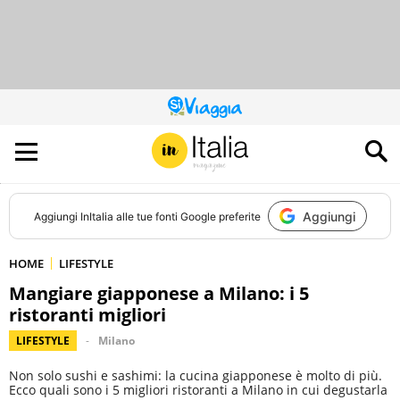
QUESTO
SITO
CONTRIBUISCE
ALL’AUDIENCE
DI
Aggiungi
Aggiungi
InItalia
alle tue fonti Google preferite
HOME
LIFESTYLE
Mangiare giapponese a Milano: i 5
ristoranti migliori
LIFESTYLE
Milano
Non solo sushi e sashimi: la cucina giapponese è molto di più.
Ecco quali sono i 5 migliori ristoranti a Milano in cui degustarla