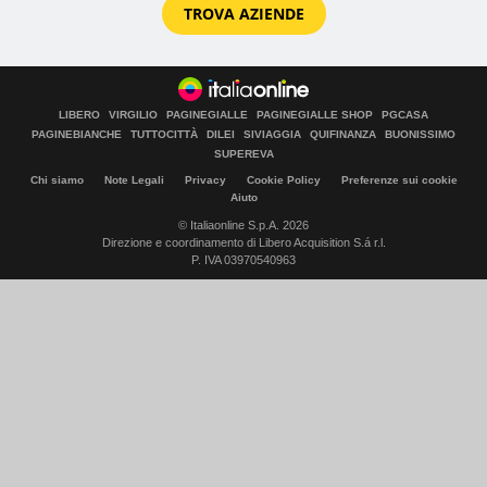
TROVA AZIENDE
LIBERO
VIRGILIO
PAGINEGIALLE
PAGINEGIALLE SHOP
PGCASA
PAGINEBIANCHE
TUTTOCITTÀ
DILEI
SIVIAGGIA
QUIFINANZA
BUONISSIMO
SUPEREVA
Chi siamo
Note Legali
Privacy
Cookie Policy
Preferenze sui cookie
Aiuto
© Italiaonline S.p.A. 2026
Direzione e coordinamento di Libero Acquisition S.á r.l.
P. IVA 03970540963