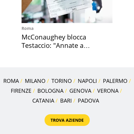
Roma
McConaughey blocca
Testaccio: "Annate a
Positano a rompe er c..."
ROMA
MILANO
TORINO
NAPOLI
PALERMO
FIRENZE
BOLOGNA
GENOVA
VERONA
CATANIA
BARI
PADOVA
TROVA AZIENDE