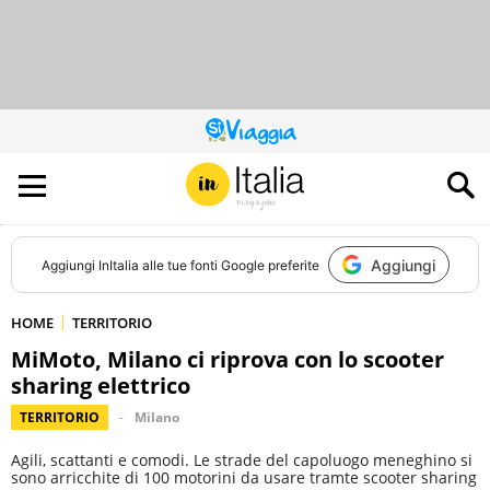
QUESTO
SITO
CONTRIBUISCE
ALL’AUDIENCE
DI
Aggiungi
Aggiungi
InItalia
alle tue fonti Google preferite
HOME
TERRITORIO
MiMoto, Milano ci riprova con lo scooter
sharing elettrico
TERRITORIO
Milano
Agili, scattanti e comodi. Le strade del capoluogo meneghino si
sono arricchite di 100 motorini da usare tramte scooter sharing