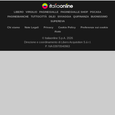
LIBERO
VIRGILIO
PAGINEGIALLE
PAGINEGIALLE SHOP
PGCASA
PAGINEBIANCHE
TUTTOCITTÀ
DILEI
SIVIAGGIA
QUIFINANZA
BUONISSIMO
SUPEREVA
Chi siamo
Note Legali
Privacy
Cookie Policy
Preferenze sui cookie
Aiuto
© Italiaonline S.p.A. 2026
Direzione e coordinamento di Libero Acquisition S.á r.l.
P. IVA 03970540963