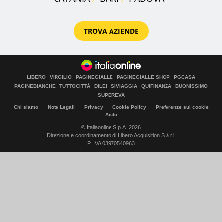
TROVA AZIENDE
LIBERO
VIRGILIO
PAGINEGIALLE
PAGINEGIALLE SHOP
PGCASA
PAGINEBIANCHE
TUTTOCITTÀ
DILEI
SIVIAGGIA
QUIFINANZA
BUONISSIMO
SUPEREVA
Chi siamo
Note Legali
Privacy
Cookie Policy
Preferenze sui cookie
Aiuto
© Italiaonline S.p.A. 2026
Direzione e coordinamento di Libero Acquisition S.á r.l.
P. IVA 03970540963