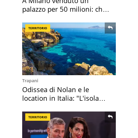
A Milano venduto un
palazzo per 50 milioni: chi
l'ha comprato
TERRITORIO
Trapani
Odissea di Nolan e le
location in Italia: "L'isola
sembra Itaca"
TERRITORIO