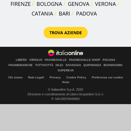
FIRENZE
BOLOGNA
GENOVA
VERONA
CATANIA
BARI
PADOVA
TROVA AZIENDE
LIBERO
VIRGILIO
PAGINEGIALLE
PAGINEGIALLE SHOP
PGCASA
PAGINEBIANCHE
TUTTOCITTÀ
DILEI
SIVIAGGIA
QUIFINANZA
BUONISSIMO
SUPEREVA
Chi siamo
Note Legali
Privacy
Cookie Policy
Preferenze sui cookie
Aiuto
© Italiaonline S.p.A. 2026
Direzione e coordinamento di Libero Acquisition S.á r.l.
P. IVA 03970540963