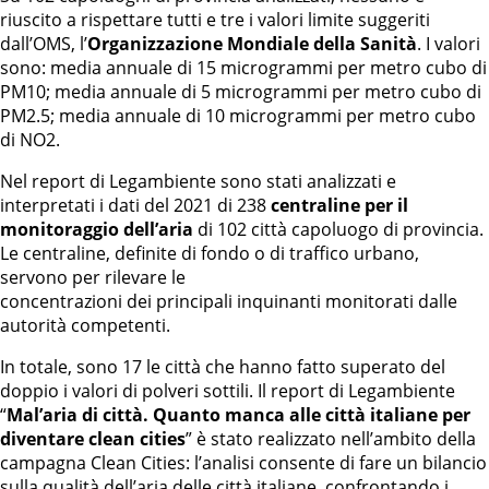
riuscito a rispettare tutti e tre i valori limite suggeriti
dall’OMS, l’
Organizzazione Mondiale della Sanità
. I valori
sono: media annuale di 15 microgrammi per metro cubo di
PM10; media annuale di 5 microgrammi per metro cubo di
PM2.5; media annuale di 10 microgrammi per metro cubo
di NO2.
Nel report di Legambiente sono stati analizzati e
interpretati i dati del 2021 di 238
centraline per il
monitoraggio dell’aria
di 102 città capoluogo di provincia.
Le centraline, definite di fondo o di traffico urbano,
servono per rilevare le
concentrazioni dei principali inquinanti monitorati dalle
autorità competenti.
In totale, sono 17 le città che hanno fatto superato del
doppio i valori di polveri sottili. Il report di Legambiente
“
Mal’aria di città. Quanto manca alle città italiane per
diventare clean cities
” è stato realizzato nell’ambito della
campagna Clean Cities: l’analisi consente di fare un bilancio
sulla qualità dell’aria delle città italiane, confrontando i