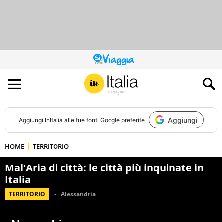
QUESTO
SITO
CONTRIBUISCE
ALL’AUDIENCE
DI
Aggiungi
Aggiungi
InItalia
alle tue fonti Google preferite
HOME
TERRITORIO
Mal'Aria di città: le città più inquinate in
Italia
TERRITORIO
Alessandria