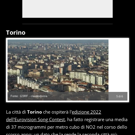
Torino
Fonte: 123RF - claudiodivizia
5
di
6
La città di
Torino
che ospiterà l'
edizione 2022
dell'Eurovision Song Contest
, ha fatto registrare una media
di 37 microgrammi per metro cubo di NO2 nel corso dello
scorso anno: un dato che la rende la seconda città più