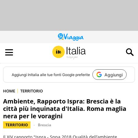
QUESTO
SITO
CONTRIBUISCE
ALL’AUDIENCE
DI
Aggiungi
Aggiungi
InItalia
alle tue fonti Google preferite
HOME
TERRITORIO
Ambiente, Rapporto Ispra: Brescia è la
città più inquinata d'Italia. Roma maglia
nera per le voragini
TERRITORIO
Brescia
Il XIV rapporto "Ispra - Snpa 2018 Qualità dell’ambiente