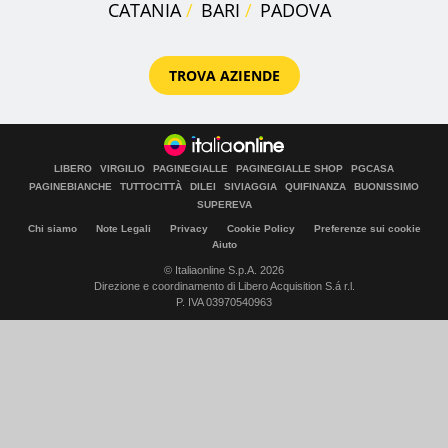
CATANIA
BARI
PADOVA
TROVA AZIENDE
LIBERO
VIRGILIO
PAGINEGIALLE
PAGINEGIALLE SHOP
PGCASA
PAGINEBIANCHE
TUTTOCITTÀ
DILEI
SIVIAGGIA
QUIFINANZA
BUONISSIMO
SUPEREVA
Chi siamo
Note Legali
Privacy
Cookie Policy
Preferenze sui cookie
Aiuto
© Italiaonline S.p.A. 2026
Direzione e coordinamento di Libero Acquisition S.á r.l.
P. IVA 03970540963