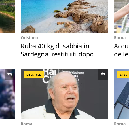
Oristano
Roma
Ruba 40 kg di sabbia in
Acqua
Sardegna, restituiti dopo
delle
50 anni
supe
LIFESTYLE
LIFES
Roma
Roma