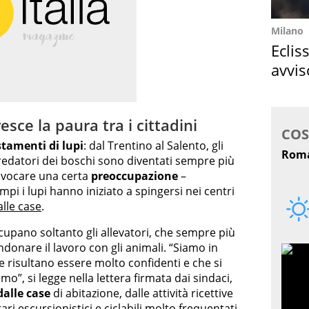
Milano
Eclis
avvis
come
esce la paura tra i cittadini
stamenti di lupi
: dal Trentino al Salento, gli
predatori dei boschi sono diventati sempre più
ovocare una certa
preoccupazione
–
mpi i lupi hanno iniziato a spingersi nei centri
lle case
.
cupano soltanto gli allevatori, che sempre più
onare il lavoro con gli animali. “Siamo in
e risultano essere molto confidenti e che si
o”, si legge nella lettera firmata dai sindaci,
dalle case
di abitazione, dalle attività ricettive
ari escursionistici e ciclabili molto frequentati.