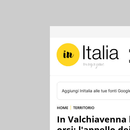
Aggiungi
InItalia
alle tue fonti Googl
HOME
TERRITORIO
In Valchiavenna 
orsi: l'appello de