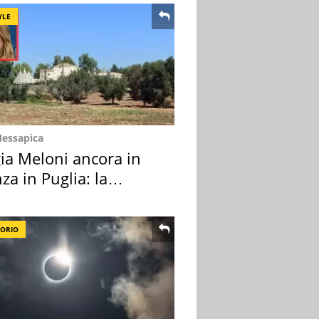
YLE
Messapica
ia Meloni ancora in
za in Puglia: la
ion scelta
TORIO