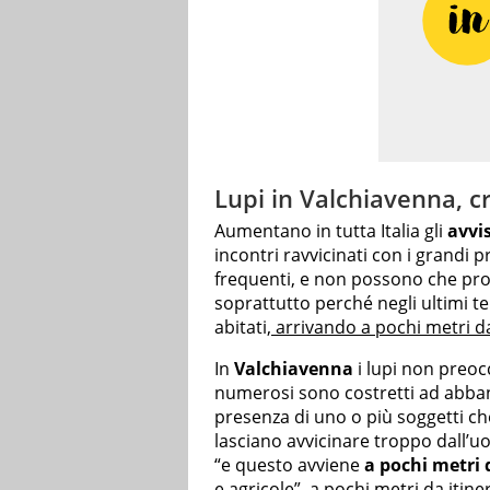
Lupi in Valchiavenna, cr
Aumentano in tutta Italia gli
avvi
incontri ravvicinati con i grandi 
frequenti, e non possono che pr
soprattutto perché negli ultimi te
abitati,
arrivando a pochi metri da
In
Valchiavenna
i lupi non preoc
numerosi sono costretti ad abband
presenza di uno o più soggetti ch
lasciano avvicinare troppo dall’uom
“e questo avviene
a pochi metri 
e agricole”, a pochi metri da itiner