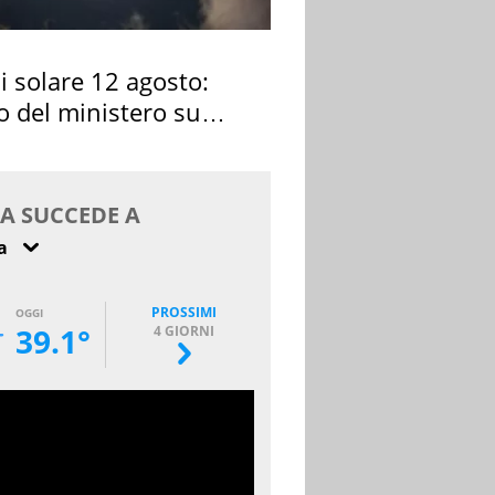
si solare 12 agosto:
o del ministero su
 osservarla