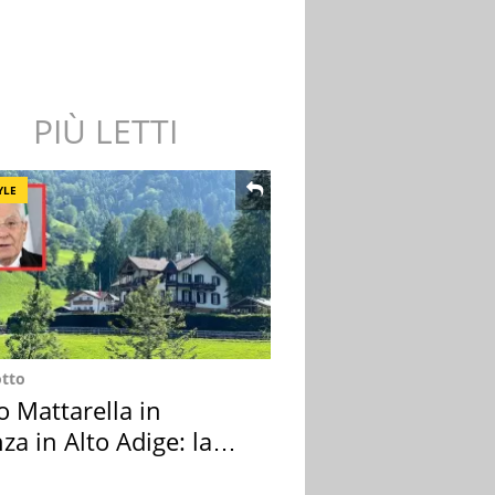
PIÙ LETTI
YLE
otto
o Mattarella in
za in Alto Adige: la
ion scelta