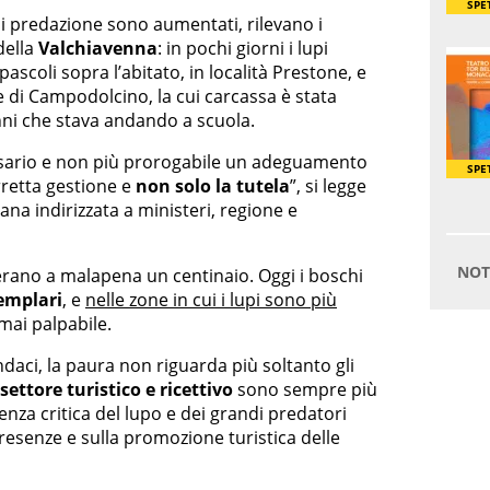
i di predazione sono aumentati, rilevano i
della
Valchiavenna
: in pochi giorni i lupi
scoli sopra l’abitato, in località Prestone, e
e di Campodolcino, la cui carcassa è stata
nni che stava andando a scuola.
sario e non più prorogabile un adeguamento
retta gestione e
non solo la tutela
”, si legge
na indirizzata a ministeri, regione e
pi erano a malapena un centinaio. Oggi i boschi
semplari
, e
nelle zone in cui i lupi sono più
mai palpabile.
ndaci, la paura non riguarda più soltanto gli
settore turistico e ricettivo
sono sempre più
enza critica del lupo e dei grandi predatori
resenze e sulla promozione turistica delle