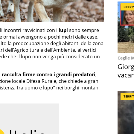
LIFEST
li incontri ravvicinati con i
lupi
sono sempre
one ormai avvengono a pochi metri dalle case.
lto la preoccupazione degli abitanti della zona
tri dell’Agricoltura e dell’Ambiente, ai vertici
chiede che il lupo non venga più considerato un
Ceglie 
Giorg
vacan
a
raccolta firme contro i grandi predatori
,
azione locale Difesa Rurale, che chiede a gran
locat
sistenza tra uomo e lupo” nei borghi montani
TERRI