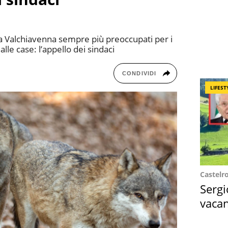
ella Valchiavenna sempre più preoccupati per i
alle case: l’appello dei sindaci
CONDIVIDI
LIFEST
Castelr
Sergi
vacan
locat