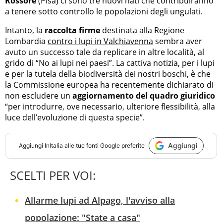
Rossore
(Pisa) ci sono tre nuovi nati che contribuiranno
a tenere sotto controllo le popolazioni degli ungulati.
Intanto, la
raccolta firme
destinata alla Regione
Lombardia
contro i lupi in Valchiavenna
sembra aver
avuto un successo tale da replicare in altre località, al
grido di “No ai lupi nei paesi”. La cattiva notizia, per i lupi
e per la tutela della biodiversità dei nostri boschi, è che
la Commissione europea ha recentemente dichiarato di
non escludere un
aggiornamento del quadro giuridico
“per introdurre, ove necessario, ulteriore flessibilità, alla
luce dell’evoluzione di questa specie”.
Aggiungi
Aggiungi
InItalia
alle tue fonti Google preferite
SCELTI PER VOI:
Allarme lupi ad Alpago, l'avviso alla
popolazione: "State a casa"