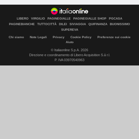
LIBERO
VIRGILIO
PAGINEGIALLE
PAGINEGIALLE SHOP
PGCASA
PAGINEBIANCHE
TUTTOCITTÀ
DILEI
SIVIAGGIA
QUIFINANZA
BUONISSIMO
SUPEREVA
Chi siamo
Note Legali
Privacy
Cookie Policy
Preferenze sui cookie
Aiuto
© Italiaonline S.p.A. 2026
Direzione e coordinamento di Libero Acquisition S.á r.l.
P. IVA 03970540963