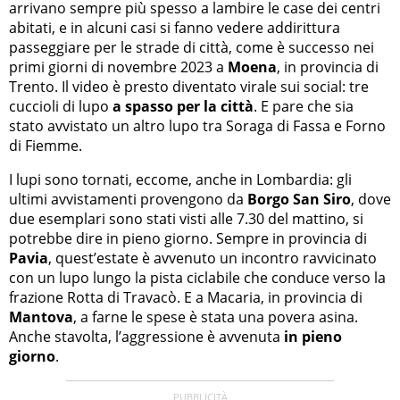
arrivano sempre più spesso a lambire le case dei centri
abitati, e in alcuni casi si fanno vedere addirittura
passeggiare per le strade di città, come è successo nei
primi giorni di novembre 2023 a
Moena
, in provincia di
Trento. Il video è presto diventato virale sui social: tre
cuccioli di lupo
a spasso per la città
. E pare che sia
stato avvistato un altro lupo tra Soraga di Fassa e Forno
di Fiemme.
I lupi sono tornati, eccome, anche in Lombardia: gli
ultimi avvistamenti provengono da
Borgo San Siro
, dove
due esemplari sono stati visti alle 7.30 del mattino, si
potrebbe dire in pieno giorno. Sempre in provincia di
Pavia
, quest’estate è avvenuto un incontro ravvicinato
con un lupo lungo la pista ciclabile che conduce verso la
frazione Rotta di Travacò. E a Macaria, in provincia di
Mantova
, a farne le spese è stata una povera asina.
Anche stavolta, l’aggressione è avvenuta
in pieno
giorno
.