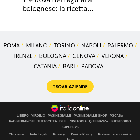
bolognese: la ricetta
"stellata" è un caso
ROMA
MILANO
TORINO
NAPOLI
PALERMO
FIRENZE
BOLOGNA
GENOVA
VERONA
CATANIA
BARI
PADOVA
TROVA AZIENDE
LIBERO
VIRGILIO
PAGINEGIALLE
PAGINEGIALLE SHOP
PGCASA
PAGINEBIANCHE
TUTTOCITTÀ
DILEI
SIVIAGGIA
QUIFINANZA
BUONISSIMO
SUPEREVA
Chi siamo
Note Legali
Privacy
Cookie Policy
Preferenze sui cookie
Aiuto