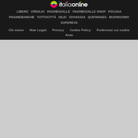
LIBERO
VIRGILIO
PAGINEGIALLE
PAGINEGIALLE SHOP
PGCASA
PAGINEBIANCHE
TUTTOCITTÀ
DILEI
SIVIAGGIA
QUIFINANZA
BUONISSIMO
SUPEREVA
Chi siamo
Note Legali
Privacy
Cookie Policy
Preferenze sui cookie
Aiuto
© Italiaonline S.p.A. 2026
Direzione e coordinamento di Libero Acquisition S.á r.l.
P. IVA 03970540963