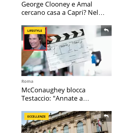
George Clooney e Amal
cercano casa a Capri? Nel
mirino una villa
LIFESTYLE
Roma
McConaughey blocca
Testaccio: "Annate a
Positano a rompe er c..."
ECCELLENZE