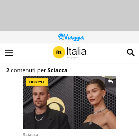
QUESTO
SITO
CONTRIBUISCE
ALL’AUDIENCE
DI
2
contenuti per
Sciacca
LIFESTYLE
Sciacca