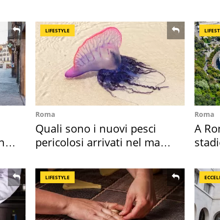
2026 e l'appello
Magg
LIFESTYLE
LIFES
Roma
Roma
Quali sono i nuovi pesci
A Ro
in
pericolosi arrivati nel mar
stadi
Mediterraneo
Roma
LIFESTYLE
ECCEL