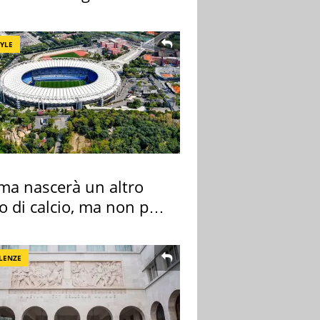
iore
TYLE
ma nascerà un altro
o di calcio, ma non per
 e Lazio
LENZE