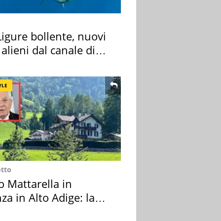
igure bollente, nuovi
 alieni dal canale di
YLE
otto
o Mattarella in
za in Alto Adige: la
ion scelta