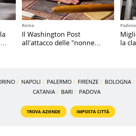
Roma
Padova
la
Il Washington Post
Migli
in
all'attacco delle "nonne
la cl
della pasta" a Roma
2027
ORINO
NAPOLI
PALERMO
FIRENZE
BOLOGNA
CATANIA
BARI
PADOVA
TROVA AZIENDE
IMPOSTA CITTÀ