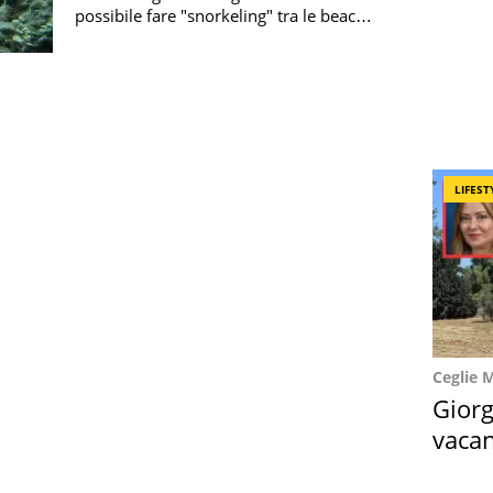
possibile fare "snorkeling" tra le beach
rock, incantevoli spiagge fossili
LIFEST
Ceglie 
Giorg
vacan
locat