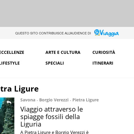
QUESTO SITO CONTRIBUISCE ALL’AUDIENCE DI
ECCELLENZE
ARTE E CULTURA
CURIOSITÀ
LIFESTYLE
SPECIALI
ITINERARI
etra Ligure
Savona
Borgio Verezzi
Pietra Ligure
Viaggio attraverso le
spiagge fossili della
Liguria
A Pietra Ligure e Borgio Verezzi è