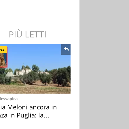
PIÙ LETTI
YLE
Messapica
ia Meloni ancora in
za in Puglia: la
ion scelta