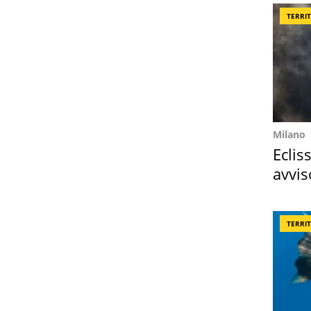
TERRI
Milano
Eclis
avvis
come
TERRI