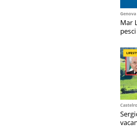
Genova
Mar L
pesci
Suez
LIFEST
Castelr
Sergi
vacan
locat