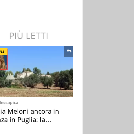
PIÙ LETTI
YLE
Messapica
ia Meloni ancora in
za in Puglia: la
ion scelta