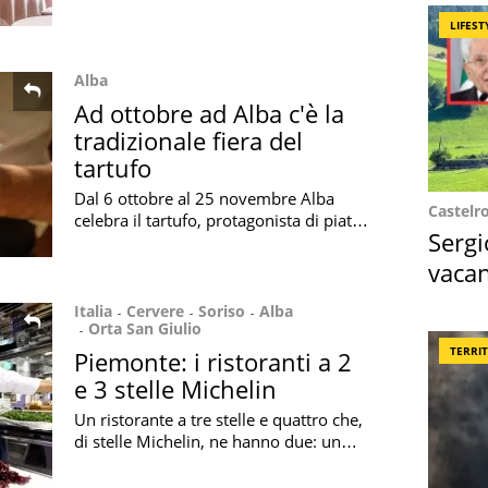
Guida 2019 dell'Espresso: ecco i nomi
LIFEST
Alba
Ad ottobre ad Alba c'è la
tradizionale fiera del
tartufo
Dal 6 ottobre al 25 novembre Alba
Castelr
celebra il tartufo, protagonista di piatti
Sergi
prelibati
vacan
locat
Italia
Cervere
Soriso
Alba
Orta San Giulio
TERRI
Piemonte: i ristoranti a 2
e 3 stelle Michelin
Un ristorante a tre stelle e quattro che,
di stelle Michelin, ne hanno due: un
viaggio attraverso l'eccellenza
gastronomica del Piemonte