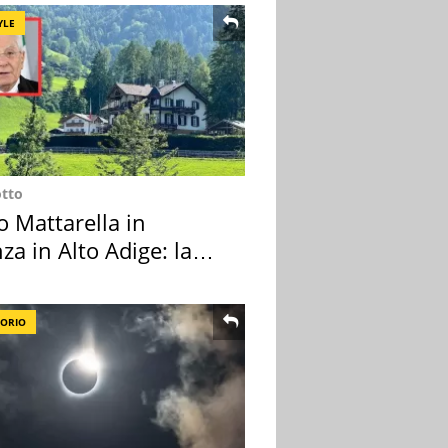
YLE
otto
o Mattarella in
za in Alto Adige: la
ion scelta
TORIO