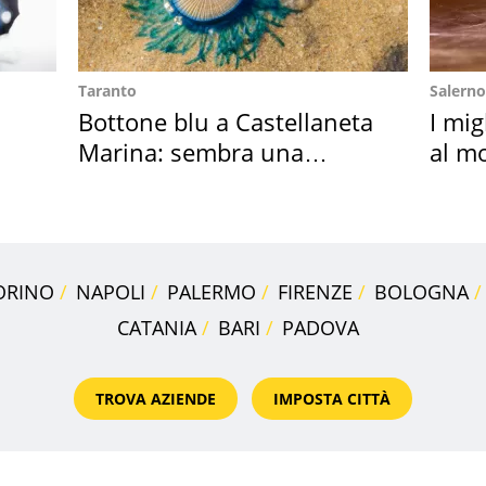
Taranto
Salerno
Bottone blu a Castellaneta
I mig
Marina: sembra una
al mo
medusa ma non lo è
ORINO
NAPOLI
PALERMO
FIRENZE
BOLOGNA
CATANIA
BARI
PADOVA
TROVA AZIENDE
IMPOSTA CITTÀ