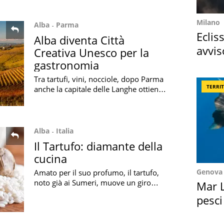
Milano
Alba
Parma
Eclis
Alba diventa Città
avvis
Creativa Unesco per la
come
gastronomia
Tra tartufi, vini, nocciole, dopo Parma
TERRI
anche la capitale delle Langhe ottiene il
riconoscimento di Città creativa
Unesco per la gastronomia
Alba
Italia
Il Tartufo: diamante della
cucina
Genova
Amato per il suo profumo, il tartufo,
noto già ai Sumeri, muove un giro
Mar L
d'affari di circa mezzo miliardo di euro
pesci
con 200.000 raccoglitori ufficiali (Fonte
Suez
Coldiretti)