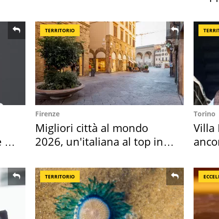
assegnata
Italia
TERRITORIO
TERRI
Firenze
Torino
Migliori città al mondo
Villa
 i
2026, un'italiana al top in
anco
Europa
cost
TERRITORIO
ECCEL