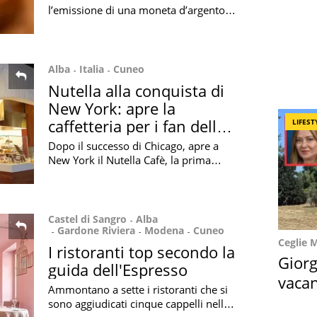
l’emissione di una moneta d’argento
da 5 euro dedicata alla Nutella, la più
famosa crema italiana di cacao e
nocciole
Alba
Italia
Cuneo
Nutella alla conquista di
New York: apre la
caffetteria per i fan della
LIFEST
crema piemontese
Dopo il successo di Chicago, apre a
New York il Nutella Cafè, la prima
caffetteria della Grande Mela targata
Ferrero
Castel di Sangro
Alba
Gardone Riviera
Modena
Cuneo
Ceglie 
I ristoranti top secondo la
Giorg
guida dell'Espresso
vacan
Ammontano a sette i ristoranti che si
locat
sono aggiudicati cinque cappelli nella