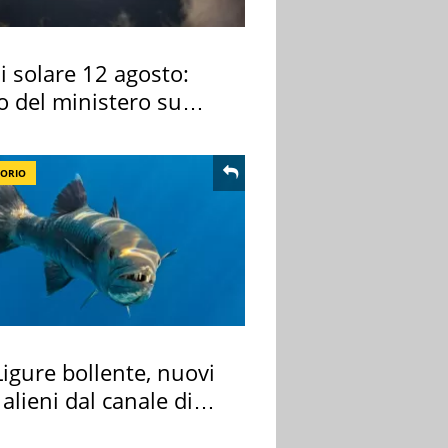
si solare 12 agosto:
o del ministero su
 osservarla
TORIO
igure bollente, nuovi
 alieni dal canale di