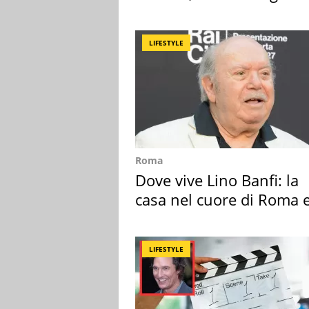
scatta l'allarme
LIFESTYLE
Roma
Dove vive Lino Banfi: la
casa nel cuore di Roma e
suoi cimeli
LIFESTYLE