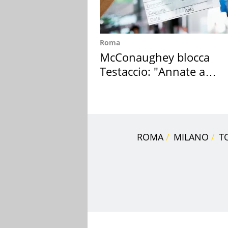
Roma
McConaughey blocca
Testaccio: "Annate a
Positano a rompe er c..."
ROMA
MILANO
T