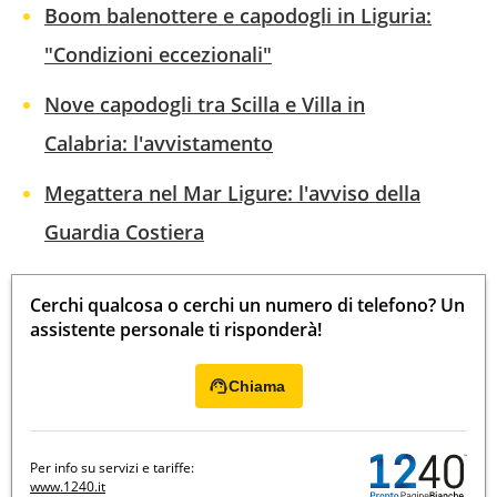
Boom balenottere e capodogli in Liguria:
"Condizioni eccezionali"
Nove capodogli tra Scilla e Villa in
Calabria: l'avvistamento
Megattera nel Mar Ligure: l'avviso della
Guardia Costiera
Cerchi qualcosa o cerchi un numero di telefono? Un
assistente personale ti risponderà!
Chiama
Per info su servizi e tariffe:
www.1240.it