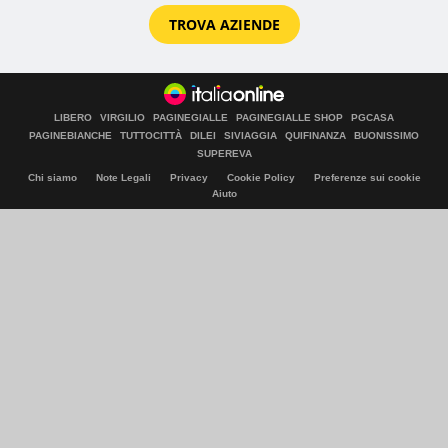
TROVA AZIENDE
LIBERO
VIRGILIO
PAGINEGIALLE
PAGINEGIALLE SHOP
PGCASA
PAGINEBIANCHE
TUTTOCITTÀ
DILEI
SIVIAGGIA
QUIFINANZA
BUONISSIMO
SUPEREVA
Chi siamo
Note Legali
Privacy
Cookie Policy
Preferenze sui cookie
Aiuto
© Italiaonline S.p.A. 2026
Direzione e coordinamento di Libero Acquisition S.á r.l.
P. IVA 03970540963