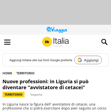
QUESTO
SITO
CONTRIBUISCE
ALL’AUDIENCE
DI
Aggiungi
Aggiungi
InItalia
alle tue fonti Google preferite
HOME
TERRITORIO
Nuove professioni: in Liguria si può
diventare "avvistatore di cetacei"
TERRITORIO
Imperia
In Liguria nasce la figura dell' avvistatore di cetacei, una
professione che si potrà esercitare dopo aver seguito un corso