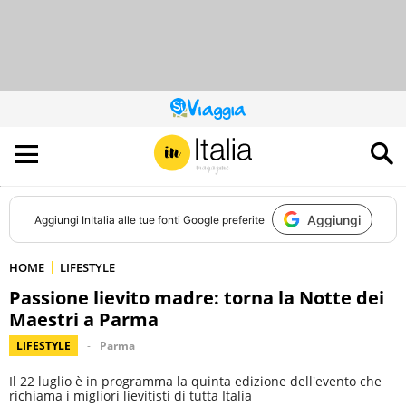
QUESTO
SITO
CONTRIBUISCE
ALL’AUDIENCE
DI
Aggiungi
Aggiungi
InItalia
alle tue fonti Google preferite
HOME
LIFESTYLE
Passione lievito madre: torna la Notte dei
Maestri a Parma
LIFESTYLE
Parma
Il 22 luglio è in programma la quinta edizione dell'evento che
richiama i migliori lievitisti di tutta Italia