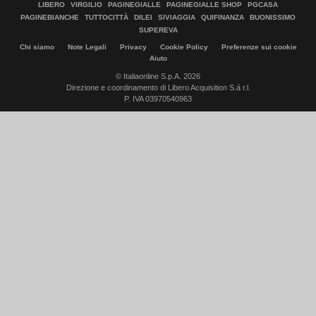
LIBERO
VIRGILIO
PAGINEGIALLE
PAGINEGIALLE SHOP
PGCASA
PAGINEBIANCHE
TUTTOCITTÀ
DILEI
SIVIAGGIA
QUIFINANZA
BUONISSIMO
SUPEREVA
Chi siamo
Note Legali
Privacy
Cookie Policy
Preferenze sui cookie
Aiuto
© Italiaonline S.p.A. 2026
Direzione e coordinamento di Libero Acquisition S.á r.l.
P. IVA 03970540963