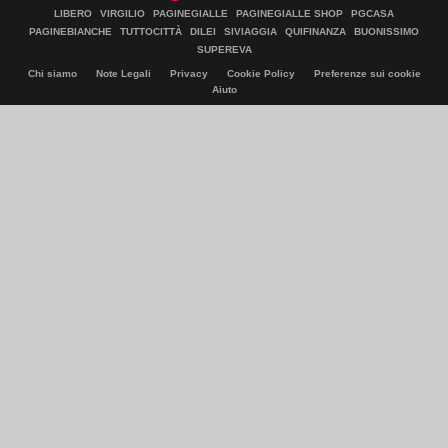
LIBERO
VIRGILIO
PAGINEGIALLE
PAGINEGIALLE SHOP
PGCASA
PAGINEBIANCHE
TUTTOCITTÀ
DILEI
SIVIAGGIA
QUIFINANZA
BUONISSIMO
SUPEREVA
Chi siamo
Note Legali
Privacy
Cookie Policy
Preferenze sui cookie
Aiuto
© Italiaonline S.p.A. 2026
Direzione e coordinamento di Libero Acquisition S.á r.l.
P. IVA 03970540963