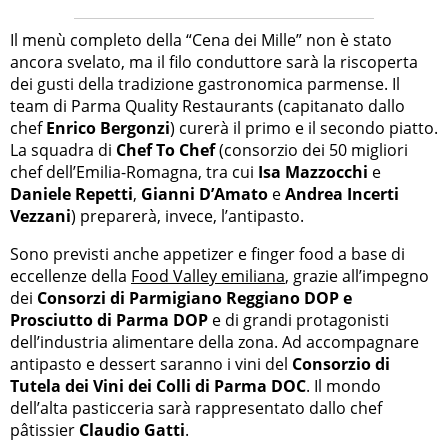
Il menù completo della “Cena dei Mille” non è stato
ancora svelato, ma il filo conduttore sarà la riscoperta
dei gusti della tradizione gastronomica parmense. Il
team di Parma Quality Restaurants (capitanato dallo
chef
Enrico Bergonzi
) curerà il primo e il secondo piatto.
La squadra di
Chef To Chef
(consorzio dei 50 migliori
chef dell’Emilia-Romagna, tra cui
Isa Mazzocchi
e
Daniele Repetti
,
Gianni D’Amato
e
Andrea Incerti
Vezzani
) preparerà, invece, l’antipasto.
Sono previsti anche appetizer e finger food a base di
eccellenze della
Food Valley emiliana
, grazie all’impegno
dei
Consorzi di Parmigiano Reggiano DOP e
Prosciutto di Parma DOP
e di grandi protagonisti
dell’industria alimentare della zona. Ad accompagnare
antipasto e dessert saranno i vini del
Consorzio di
Tutela dei Vini dei Colli di Parma DOC
. Il mondo
dell’alta pasticceria sarà rappresentato dallo chef
pâtissier
Claudio Gatti
.