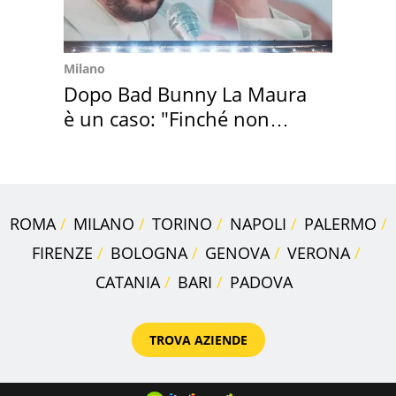
Milano
Dopo Bad Bunny La Maura
è un caso: "Finché non
scappa il morto"
ROMA
MILANO
TORINO
NAPOLI
PALERMO
FIRENZE
BOLOGNA
GENOVA
VERONA
CATANIA
BARI
PADOVA
TROVA AZIENDE