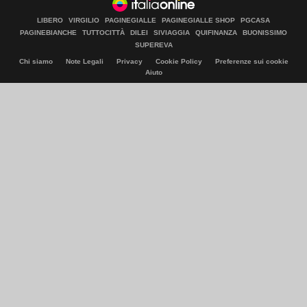
LIBERO
VIRGILIO
PAGINEGIALLE
PAGINEGIALLE SHOP
PGCASA
PAGINEBIANCHE
TUTTOCITTÀ
DILEI
SIVIAGGIA
QUIFINANZA
BUONISSIMO
SUPEREVA
Chi siamo
Note Legali
Privacy
Cookie Policy
Preferenze sui cookie
Aiuto
© Italiaonline S.p.A. 2026
Direzione e coordinamento di Libero Acquisition S.á r.l.
P. IVA 03970540963