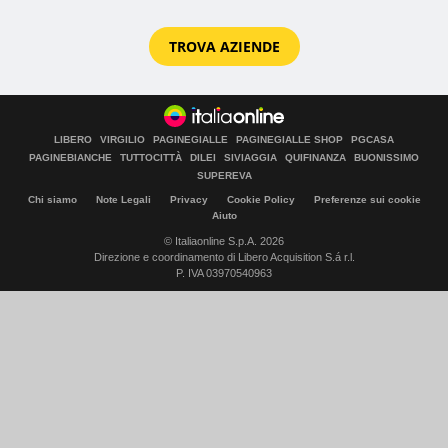
TROVA AZIENDE
LIBERO
VIRGILIO
PAGINEGIALLE
PAGINEGIALLE SHOP
PGCASA
PAGINEBIANCHE
TUTTOCITTÀ
DILEI
SIVIAGGIA
QUIFINANZA
BUONISSIMO
SUPEREVA
Chi siamo
Note Legali
Privacy
Cookie Policy
Preferenze sui cookie
Aiuto
© Italiaonline S.p.A. 2026
Direzione e coordinamento di Libero Acquisition S.á r.l.
P. IVA 03970540963