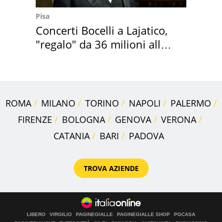
Pisa
Concerti Bocelli a Lajatico,
"regalo" da 36 milioni alla
Toscana
ROMA
MILANO
TORINO
NAPOLI
PALERMO
FIRENZE
BOLOGNA
GENOVA
VERONA
CATANIA
BARI
PADOVA
TROVA AZIENDE
LIBERO
VIRGILIO
PAGINEGIALLE
PAGINEGIALLE SHOP
PGCASA