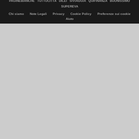
PAGINEBIANCHE
TUTTOCITTÀ
DILEI
SIVIAGGIA
QUIFINANZA
BUONISSIMO
SUPEREVA
Chi siamo
Note Legali
Privacy
Cookie Policy
Preferenze sui cookie
Aiuto
© Italiaonline S.p.A. 2026
Direzione e coordinamento di Libero Acquisition S.á r.l.
P. IVA 03970540963