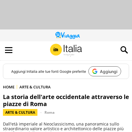
QUESTO
SITO
CONTRIBUISCE
ALL’AUDIENCE
DI
Aggiungi
Aggiungi
InItalia
alle tue fonti Google preferite
HOME
ARTE & CULTURA
La storia dell'arte occidentale attraverso le
piazze di Roma
ARTE & CULTURA
Roma
Dall'età imperiale al Neoclassicismo, una panoramica sullo
straordinario valore artistico e architettonico delle piazze più