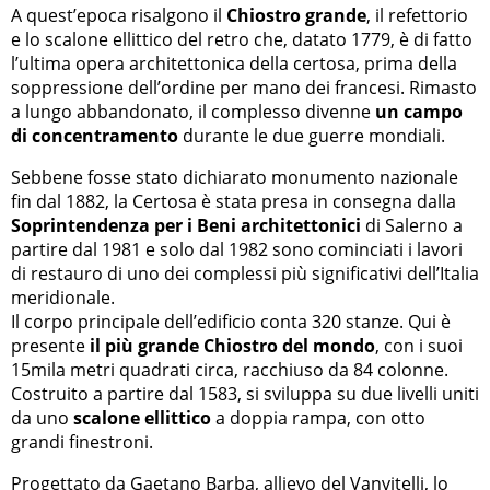
A quest’epoca risalgono il
Chiostro grande
, il refettorio
e lo scalone ellittico del retro che, datato 1779, è di fatto
l’ultima opera architettonica della certosa, prima della
soppressione dell’ordine per mano dei francesi. Rimasto
a lungo abbandonato, il complesso divenne
un campo
di concentramento
durante le due guerre mondiali.
Sebbene fosse stato dichiarato monumento nazionale
fin dal 1882, la Certosa è stata presa in consegna dalla
Soprintendenza per i Beni architettonici
di Salerno a
partire dal 1981 e solo dal 1982 sono cominciati i lavori
di restauro di uno dei complessi più significativi dell’Italia
meridionale.
Il corpo principale dell’edificio conta 320 stanze. Qui è
presente
il più grande Chiostro del mondo
, con i suoi
15mila metri quadrati circa, racchiuso da 84 colonne.
Costruito a partire dal 1583, si sviluppa su due livelli uniti
da uno
scalone ellittico
a doppia rampa, con otto
grandi finestroni.
Progettato da Gaetano Barba, allievo del Vanvitelli, lo