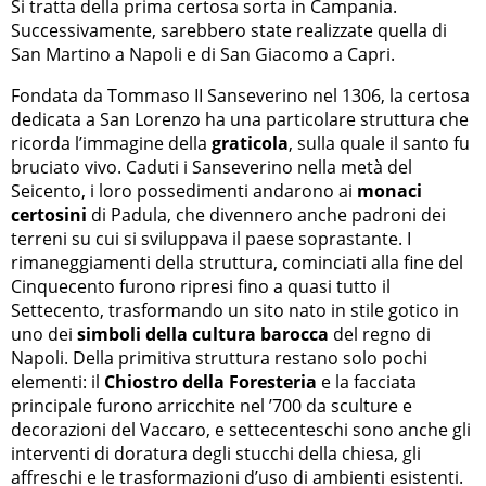
Si tratta della prima certosa sorta in Campania.
Successivamente, sarebbero state realizzate quella di
San Martino a Napoli e di San Giacomo a Capri.
Fondata da Tommaso II Sanseverino nel 1306, la certosa
dedicata a San Lorenzo ha una particolare struttura che
ricorda l’immagine della
graticola
, sulla quale il santo fu
bruciato vivo. Caduti i Sanseverino nella metà del
Seicento, i loro possedimenti andarono ai
monaci
certosini
di Padula, che divennero anche padroni dei
terreni su cui si sviluppava il paese soprastante. I
rimaneggiamenti della struttura, cominciati alla fine del
Cinquecento furono ripresi fino a quasi tutto il
Settecento, trasformando un sito nato in stile gotico in
uno dei
simboli della cultura barocca
del regno di
Napoli. Della primitiva struttura restano solo pochi
elementi: il
Chiostro della Foresteria
e la facciata
principale furono arricchite nel ’700 da sculture e
decorazioni del Vaccaro, e settecenteschi sono anche gli
interventi di doratura degli stucchi della chiesa, gli
affreschi e le trasformazioni d’uso di ambienti esistenti.