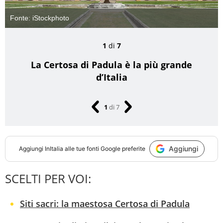
Fonte: iStockphoto
1
di
7
La Certosa di Padula è la più grande
d’Italia
1
di
7
Aggiungi
Aggiungi
InItalia
alle tue fonti Google preferite
SCELTI PER VOI:
Siti sacri: la maestosa Certosa di Padula