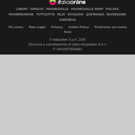
LIBERO
VIRGILIO
PAGINEGIALLE
PAGINEGIALLE SHOP
PGCASA
PAGINEBIANCHE
TUTTOCITTÀ
DILEI
SIVIAGGIA
QUIFINANZA
BUONISSIMO
SUPEREVA
Chi siamo
Note Legali
Privacy
Cookie Policy
Preferenze sui cookie
Aiuto
© Italiaonline S.p.A. 2026
Direzione e coordinamento di Libero Acquisition S.á r.l.
P. IVA 03970540963